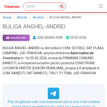
Acasa
Articole
Anunturi
BULIGA ANGHEL-ANDREI
BULIGA ANGHEL-ANDREI
ANA MARIA IENE
29.05.2026
ANUNTURI
BULIGA ANGHEL-ANDREI cu domiciliul in COM. SOTRILE, SAT PLAIUL
CAMPINEI, JUD. PRAHOVA, anunta obtinerea
Autorizatiei de
Construire
nr. 16/25.05.2026, emisa de PRIMARIA COMUNEI
BANESTI, si inceperea lucrarilor pentru proiectul CONSTRUIRE
LOCUINTA PARTER ȘI BAZIN VIDANJABIL, propus a fi amplasat in
COM. BANESTI, SAT BANESTI, T40/1, P1758A, JUD. PRAHOVA.
Poți să găsești cele mai importante știri și mai mult conținut
media direct pe telefonul tău. Intră pe canalul nostru în