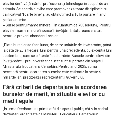
elevilor din învățământul profesional și tehnologic, în scopul de a-i
stimula. Se acordă elevilor care promovează toate disciplinele cu
calificativul "foarte bine" și au obținut media 10 la purtare în anul
școlar anterior.
● Burse pentru mame minore – în cuantum de 700 lei/lună, Pentru
elevele-mame minore înscrise în învățământul preuniversitar,
pentru a preveni abandonul școlar.
„Plata burselor se face lunar, de către unitățile de învățământ, până
la data de 20 a fiecărei luni, pentru luna precedentă, cu excepția lunii
septembrie, care se plătește în octombrie. Bursele pentru elevii din
învățământul preuniversitar de stat sunt suportate din bugetul
Ministerului Educației și Cercetării. Pentru anul 2025, suma
necesară pentru acordarea burselor este estimată la peste 4
miliarde lei”, precizează reprezentanții Guvernului.
Fără criterii de departajare la acordarea
burselor de merit, în situația elevilor cu
medii egale
„În urma feedbackului primit atât din spațiul public, cât și în cadrul
dezbaterii organizate de Ministerul Educației și Cercetării în