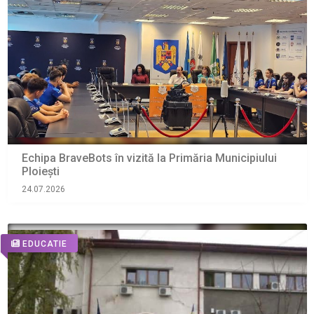
Echipa BraveBots în vizită la Primăria Municipiului
Ploiești
24.07.2026
EDUCATIE