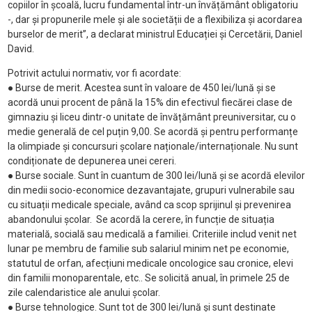
copiilor în școală, lucru fundamental într-un învățământ obligatoriu
-, dar și propunerile mele și ale societății de a flexibiliza și acordarea
burselor de merit”, a declarat ministrul Educației și Cercetării, Daniel
David.
Potrivit actului normativ, vor fi acordate:
● Burse de merit. Acestea sunt în valoare de 450 lei/lună și se
acordă unui procent de până la 15% din efectivul fiecărei clase de
gimnaziu și liceu dintr-o unitate de învățământ preuniversitar, cu o
medie generală de cel puțin 9,00. Se acordă și pentru performanțe
la olimpiade și concursuri școlare naționale/internaționale. Nu sunt
condiționate de depunerea unei cereri.
● Burse sociale. Sunt în cuantum de 300 lei/lună și se acordă elevilor
din medii socio-economice dezavantajate, grupuri vulnerabile sau
cu situații medicale speciale, având ca scop sprijinul și prevenirea
abandonului școlar. Se acordă la cerere, în funcție de situația
materială, socială sau medicală a familiei. Criteriile includ venit net
lunar pe membru de familie sub salariul minim net pe economie,
statutul de orfan, afecțiuni medicale oncologice sau cronice, elevi
din familii monoparentale, etc.. Se solicită anual, în primele 25 de
zile calendaristice ale anului școlar.
● Burse tehnologice. Sunt tot de 300 lei/lună și sunt destinate