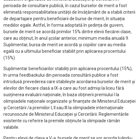
perioada de consultare publică, în cazul burselor de merit a fost
eliminată responsabilitatea unității de învățământ de a stabili criterii
de departajare pentru beneficiarii de burse de merit, în situația
mediilor egale. Astfel, în forma adoptată în ședința de guvern,
bursele de merit se acordă primilor 15% dintre elevii fiecărei clase,
care au obținut, în anul școlar anterior, minimum media anuală 9.
Suplimentar, bursa de merit se acordă și copiilor care au media
egală cu a ultimului beneficiar stabilit prin aplicarea procentului
(15%).
Suplimentar beneficiarilor stabiliți prin aplicarea procentului (15%),
în urma feedbackului din perioada consultării publice a fost
introdusă prevederea care stabilește acordarea burselor de merit și
elevilor din fiecare clasă a IX-a care au fost admiși la liceu fără
susținerea evaluării naționale, în baza obținerii premiului I la
olimpiadele naționale organizate și finanțate de Ministerul Educației
și Cercetării /a premiilor I, II sau III la olimpiadele internaționale
recunoscute de Ministerul Educației și Cercetării. Reglementările
existente cu referire la premiile obținute la olimpiade rămân
valabile.
Pentru elevii de clasa a V-a, bursele de merit se vor acorda luându-