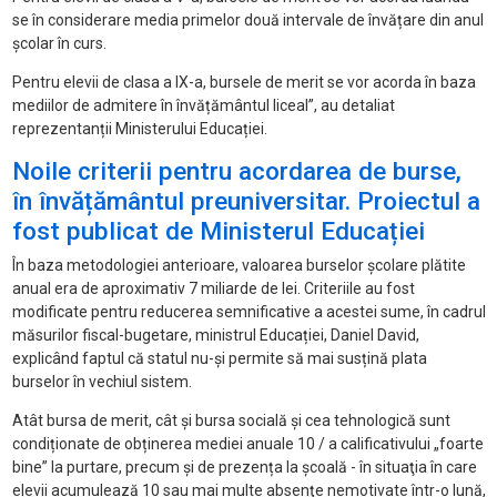
se în considerare media primelor două intervale de învățare din anul
școlar în curs.
Pentru elevii de clasa a IX-a, bursele de merit se vor acorda în baza
mediilor de admitere în învățământul liceal”, au detaliat
reprezentanții Ministerului Educației.
Noile criterii pentru acordarea de burse,
în învățământul preuniversitar. Proiectul a
fost publicat de Ministerul Educației
În baza metodologiei anterioare, valoarea burselor școlare plătite
anual era de aproximativ 7 miliarde de lei. Criteriile au fost
modificate pentru reducerea semnificative a acestei sume, în cadrul
măsurilor fiscal-bugetare, ministrul Educației, Daniel David,
explicând faptul că statul nu-și permite să mai susțină plata
burselor în vechiul sistem.
Atât bursa de merit, cât și bursa socială și cea tehnologică sunt
condiționate de obținerea mediei anuale 10 / a calificativului „foarte
bine” la purtare, precum și de prezența la școală - în situaţia în care
elevii acumulează 10 sau mai multe absenţe nemotivate într-o lună,