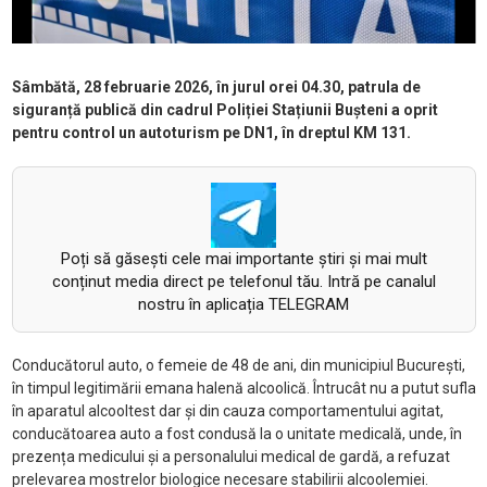
Sâmbătă, 28 februarie 2026, în jurul orei 04.30, patrula de
siguranță publică din cadrul Poliției Stațiunii Bușteni a oprit
pentru control un autoturism pe DN1, în dreptul KM 131.
Poți să găsești cele mai importante știri și mai mult
conținut media direct pe telefonul tău. Intră pe canalul
nostru în aplicația TELEGRAM
Conducătorul auto, o femeie de 48 de ani, din municipiul București,
în timpul legitimării emana halenă alcoolică. Întrucât nu a putut sufla
în aparatul alcooltest dar și din cauza comportamentului agitat,
conducătoarea auto a fost condusă la o unitate medicală, unde, în
prezența medicului și a personalului medical de gardă, a refuzat
prelevarea mostrelor biologice necesare stabilirii alcoolemiei.