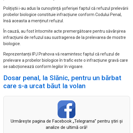
Polițiștii i-au adus la cunoștință șoferișei faptul că refuzul prelevării
probelor biologice constituie infracțiune conform Codului Penal,
însă aceasta a menținut refuzul.
În cauză, au fost întocmite acte premergătoare pentru săvârșirea
infracțiunii de refuzul sau sustragerea de la prelevarea de mostre
biologice.
Reprezentanții IPJ Prahova vă reamintesc faptul că refuzul de
prelevare a probelor biologice în trafic este o infracțiune gravă care
se sabcționează conform legilor în vigoare.
Dosar penal, la Slănic, pentru un bărbat
care s-a urcat băut la volan
Urmăreşte pagina de Facebook „Telegrama” pentru ştiri şi
analize de ultimă oră!