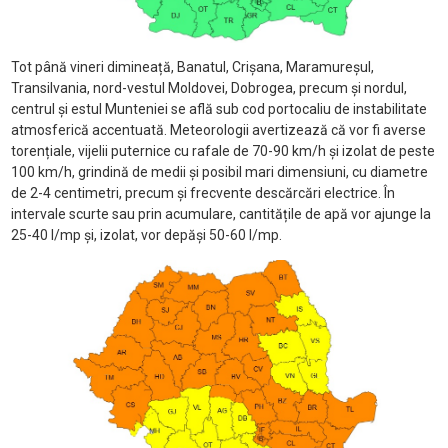
Tot până vineri dimineață, Banatul, Crișana, Maramureșul,
Transilvania, nord-vestul Moldovei, Dobrogea, precum și nordul,
centrul și estul Munteniei se află sub cod portocaliu de instabilitate
atmosferică accentuată. Meteorologii avertizează că vor fi averse
torențiale, vijelii puternice cu rafale de 70-90 km/h și izolat de peste
100 km/h, grindină de medii și posibil mari dimensiuni, cu diametre
de 2-4 centimetri, precum și frecvente descărcări electrice. În
intervale scurte sau prin acumulare, cantitățile de apă vor ajunge la
25-40 l/mp și, izolat, vor depăși 50-60 l/mp.