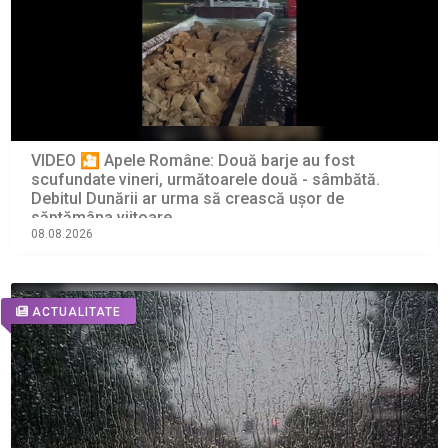
VIDEO 🎦 Apele Române: Două barje au fost
scufundate vineri, următoarele două - sâmbătă.
Debitul Dunării ar urma să crească ușor de
săptămâna viitoare
08.08.2026
ACTUALITATE