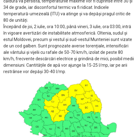
căldură va persista, temperaturile maxime vor fi cuprinse între 30 și
34 de grade, iar disconfortul termic va fi ridicat. Indicele
temperatură-umezeală (ITU) va atinge și va depăși pragul critic de
80 de unități.
Începând de joi, 2 iulie, ora 10:00, până vineri, 3 iulie, ora 03:00, intră
în vigoare avertizări de instabilitate atmosferică. Oltenia, sudul și
estul Moldovei, precum și vestul și sud-vestul Munteniei sunt vizate
de un cod galben. Sunt prognozate averse torențiale, intensificări
ale vântului și vijelii cu rafale de 50-70 km/h, izolat de peste 80
km/h, frecvente descărcări electrice și grindină de mici, posibil medii
dimensiuni. Cantitățile de apă vor ajunge la 15-25 l/mp, iar pe arii
restrânse vor depăși 30-40 l/mp.