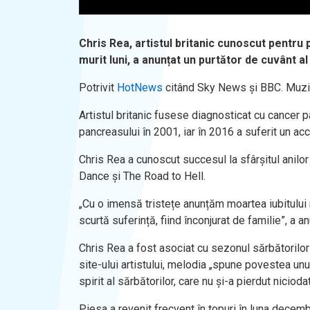
Chris Rea, artistul britanic cunoscut pentru
murit luni, a anunțat un purtător de cuvânt al
Potrivit
HotNews
citând Sky News și BBC. Muzic
Artistul britanic fusese diagnosticat cu cancer pa
pancreasului în 2001, iar în 2016 a suferit un ac
Chris Rea a cunoscut succesul la sfârșitul anilor ’
Dance și The Road to Hell.
„Cu o imensă tristețe anunțăm moartea iubitului nos
scurtă suferință, fiind înconjurat de familie”, a an
Chris Rea a fost asociat cu sezonul sărbătorilor
site-ului artistului, melodia „spune povestea un
spirit al sărbătorilor, care nu și-a pierdut niciod
Piesa a revenit frecvent în topuri în luna decemb