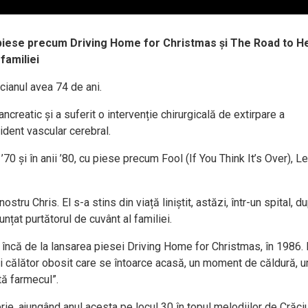
 piese precum Driving Home for Christmas și The Road to Hel
 familiei
ianul avea 74 de ani.
ncreatic și a suferit o intervenție chirurgicală de extirpare a
cident vascular cerebral.
70 și în anii ’80, cu piese precum Fool (If You Think It’s Over), Le
tru Chris. El s-a stins din viață liniștit, astăzi, într-un spital, d
unțat purtătorul de cuvânt al familiei.
 încă de la lansarea piesei Driving Home for Christmas, în 1986. P
ui călător obosit care se întoarce acasă, un moment de căldură, u
ată farmecul”.
rie, ajungând anul acesta pe locul 30 în topul melodiilor de Crăci