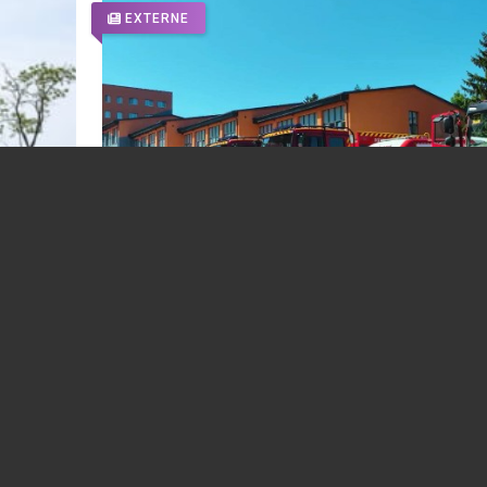
EXTERNE
Ucraina participă la intervențiile UE împot
a Paks
incendiilor. 70 de pompieri au plecat în
Franța
02.08.2026