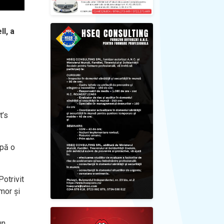
l, a
t’s
upă o
otrivit
mor și
un.