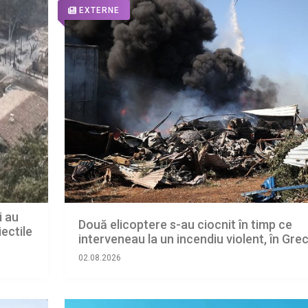
EXTERNE
i au
Două elicoptere s-au ciocnit în timp ce
ectile
interveneau la un incendiu violent, în Grec
02.08.2026