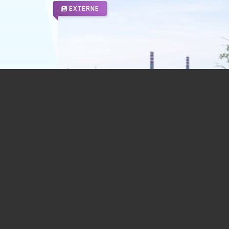
EXTERNE
Ungaria oprește centrala nucleară de l
din cauza nivelului scăzut al Dunării
02.08.2026