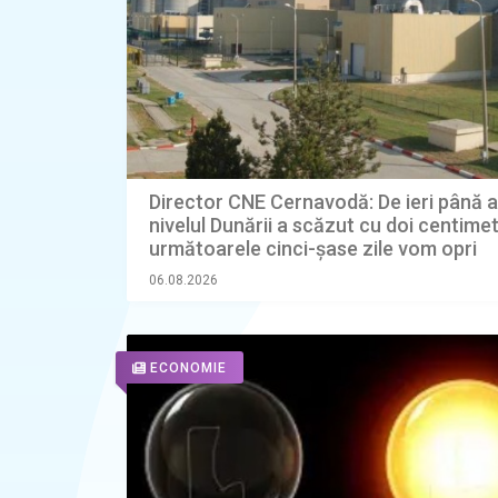
Director CNE Cernavodă: De ieri până a
nivelul Dunării a scăzut cu doi centimetr
următoarele cinci-şase zile vom opri
Reactorul 2 de la Cernavodă, dacă nu l
06.08.2026
considerare operaţiunile de astăzi cu b
ECONOMIE