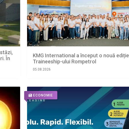
stăzi,
KMG International a început o nouă ediție
i. În
Traineeship-ului Rompetrol
uăm în
05.08.2026
arjele
ECONOMIE