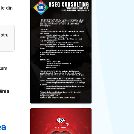
le din
ostru
care
ânia
ea