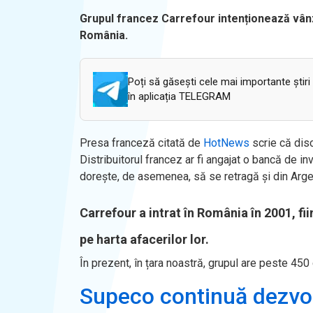
Grupul francez Carrefour inten
ționează
v
ân
Rom
ânia.
Poți să găsești cele mai importante știri
în aplicația TELEGRAM
Presa franceză citată de
HotNews
scrie că disc
Distribuitorul francez ar fi angajat o banc
ă de inv
dore
ște, de asemenea, să se retragă și din Arge
Carrefour a intrat
în România în 2001, fi
pe harta afacerilor lor.
În prezent, în țara noastră, grupul are
peste 450 
Supeco continuă dezvol