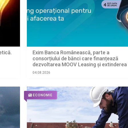
Exim Banca Românească, parte a
etică.
consorțiului de bănci care finanțează
dezvoltarea MOOV Leasing și extinderea
leasingului operațional în România
04.08.2026
ECONOMIE