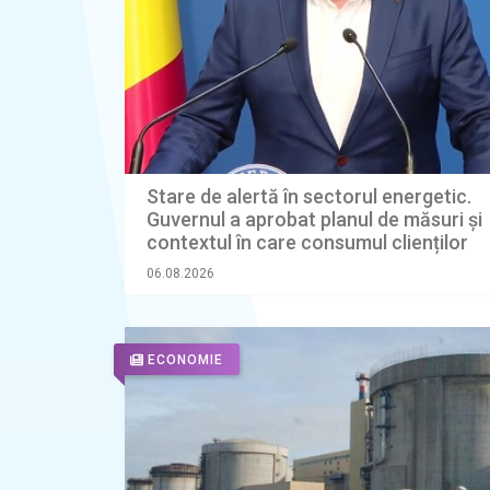
Stare de alertă în sectorul energetic.
Guvernul a aprobat planul de măsuri și
contextul în care consumul clienților
industriali ar putea fi limitat
06.08.2026
ECONOMIE