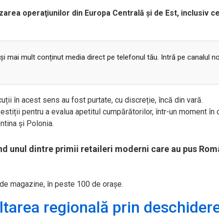
zarea opera
ţiunilor din Europa Centrală şi de Est, inclusiv ce
 și mai mult conținut media direct pe telefonul tău. Intră pe canalul n
uții în acest sens au fost purtate, cu discreție, încă din vară.
estiții pentru a evalua apetitul cumpărătorilor,
într-un moment în 
ntina și Polonia.
ind unul dintre primii retaileri moderni care au pus Rom
de magazine, în peste 100 de orașe.
tarea regională prin deschider