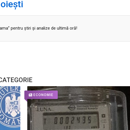
oiești
a” pentru ştiri şi analize de ultimă oră!
 CATEGORIE
ECONOMIE