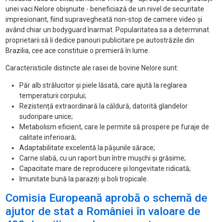
unei vaci Nelore obișnuite - beneficiază de un nivel de securitate
impresionant, fiind supravegheată non-stop de camere video și
având chiar un bodyguard înarmat. Popularitatea sa a determinat
proprietarii să îi dedice panouri publicitare pe autostrăzile din
Brazilia, cee ace constituie o premieră în lume.
Caracteristicile distincte ale rasei de bovine Nelore sunt:
Păr alb strălucitor și piele lăsată, care ajută la reglarea
temperaturii corpului;
Rezistență extraordinară la căldură, datorită glandelor
sudoripare unice;
Metabolism eficient, care le permite să prospere pe furaje de
calitate inferioară;
Adaptabilitate excelentă la pășunile sărace;
Carne slabă, cu un raport bun între mușchi și grăsime;
Capacitate mare de reproducere și longevitate ridicată;
Imunitate bună la paraziți și boli tropicale.
Comisia Europeană aprobă o schemă de
ajutor de stat a României în valoare de