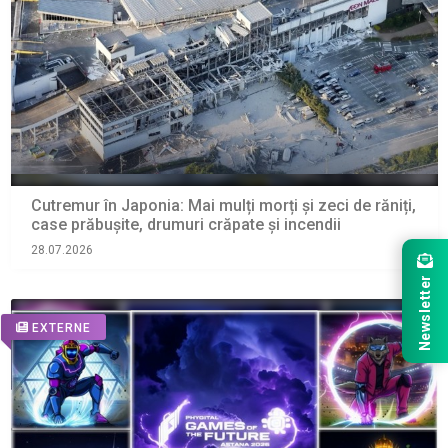
Cutremur în Japonia: Mai mulți morți și zeci de răniți,
case prăbușite, drumuri crăpate și incendii
28.07.2026
Newsletter
EXTERNE