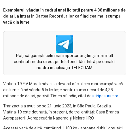
Exemplarul, vândut în cadrul unei licitaţii pentru 4,38 milioane de
dolari, a intrat în Cartea Recordurilor ca fiind cea mai scumpă
vacă din lume.
Poți să găsești cele mai importante știri și mai mult
conținut media direct pe telefonul tău. Intră pe canalul
nostru în aplicația TELEGRAM
Viatina-19 FIV Mara Imóveis a devenit oficial cea mai scumpă vacă
din lume, fiind vândută la licitație pentru suma record de 4,38
milioane de dolari, potrivit Times of India, citat de
stiripesurse.ro
.
Tranzacția a avut loc pe 21 iunie 2023, în São Paulo, Brazilia.
Viatina-19 este deţinută, în prezent, de trei entități: Casa Branca
Agropastoril, Agropecuária Napemo și Nelore HRO.
Această vacă de elită, cântărind 1.100 kg - aproape dublul greutății