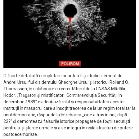
O foarte detaliată completare ar putea fi și studiul semnat de
Andrei Ursu, fiul disidentului Gheorghe Ursu, și istoricul Rolland O.
Thomasson, în colaborare cu cercetătorul de la CNSAS Mădălin
Hodor. „Trăgători și mistificatori. Contrarevoluția Securității în
decembrie 1989” evidențiază rolul și responsabilitatea acestei
instituții în masacrul care a însoțit trecerea de la un regim totalitar la
unul democratic, răspunde la întrebarea ,,cine a tras în noi, după
22?” și demontează falsurile istorice propagate de foștii securiști
pentru a-și șterge urmele și a se integra în noile structuri de putere
postdecembriste.