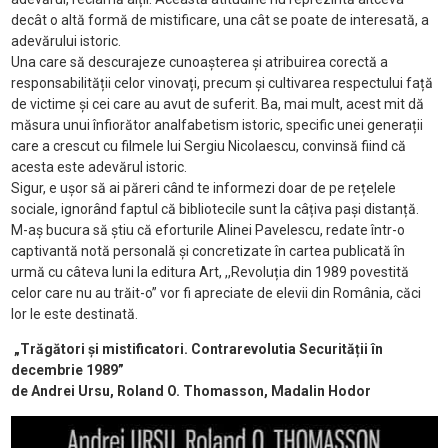
decât o altă formă de mistificare, una cât se poate de interesată, a
adevărului istoric.
Una care să descurajeze cunoașterea și atribuirea corectă a
responsabilității celor vinovați, precum și cultivarea respectului față
de victime și cei care au avut de suferit. Ba, mai mult, acest mit dă
măsura unui înfiorător analfabetism istoric, specific unei generații
care a crescut cu filmele lui Sergiu Nicolaescu, convinsă fiind că
acesta este adevărul istoric.
Sigur, e ușor să ai păreri când te informezi doar de pe rețelele
sociale, ignorând faptul că bibliotecile sunt la câțiva pași distanță.
M-aș bucura să știu că eforturile Alinei Pavelescu, redate într-o
captivantă notă personală și concretizate în cartea publicată în
urmă cu câteva luni la editura Art, ,,Revoluția din 1989 povestită
celor care nu au trăit-o” vor fi apreciate de elevii din România, căci
lor le este destinată.
„Trăgători și mistificatori. Contrarevolutia Securității în
decembrie 1989”
de Andrei Ursu, Roland O. Thomasson, Madalin Hodor