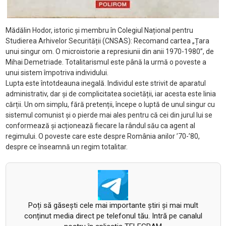
Mădălin Hodor, istoric și membru în Colegiul Național pentru
Studierea Arhivelor Securității (CNSAS): Recomand cartea „Țara
unui singur om. O microistorie a represiunii din anii 1970-1980”, de
Mihai Demetriade. Totalitarismul este până la urmă o poveste a
unui sistem împotriva individului.
Lupta este întotdeauna inegală. Individul este strivit de aparatul
administrativ, dar și de complicitatea societății, iar acesta este linia
cărții. Un om simplu, fără pretenții, începe o luptă de unul singur cu
sistemul comunist și o pierde mai ales pentru că cei din jurul lui se
conformează și acționează fiecare la rândul său ca agent al
regimului. O poveste care este despre România anilor ’70-’80,
despre ce înseamnă un regim totalitar.
Poți să găsești cele mai importante știri și mai mult
conținut media direct pe telefonul tău. Intră pe canalul