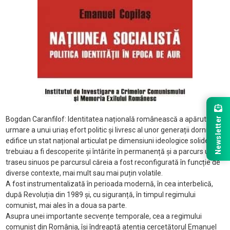
Newsletter
Bogdan Caranfilof: Identitatea națională românească a apărut ca
urmare a unui uriaș efort politic și livresc al unor generații dornice să
edifice un stat național articulat pe dimensiuni ideologice solide, ce
trebuiau a fi descoperite și întărite în permanență și a parcurs un
traseu sinuos pe parcursul căreia a fost reconfigurată în funcție de
diverse contexte, mai mult sau mai puțin volatile.
A fost instrumentalizată în perioada modernă, în cea interbelică,
după Revoluția din 1989 și, cu siguranță, în timpul regimului
comunist, mai ales în a doua sa parte.
Asupra unei importante secvențe temporale, cea a regimului
comunist din România, își îndreaptă atenția cercetătorul Emanuel