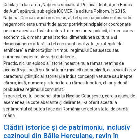
Copilaș, în lucrarea „Națiunea socialistă. Politica identității în Epoca
de Aur”, apărută, sub egida ICCMER, la editura Polirom, în 2015.
Național Comunismul românesc, altfel spus naționalismul pseudo-
hegemonic este urmărit de autor potrivit principalelor coordonate
pe care acesta a fost structurat: dimensiunea politică, dimensiunea
economică, dimensiunea istorică, dimensiunea culturală și
dimensiunea militară, la fel cum sunt analizate „strategiile de
etnificare” a minorităților în timpul regimului Ceaușescu sau
surprinse aspecte ale vieții cotidiene.
Practic, nici un episod al istoriei noastre nu a rămas neatins de
această vijelioasă și dăunătoare mistică naționalistă, ce a viciat grav
caracterul științific al istoriei și a indus concepții vetuste sau inepte
cărora, însă, numeroși istorici le-au rămas tributari, chiar și după
prăbușirea regimului comunist.
În paralel, cultul personalității lui Nicolae Ceaușescu, care a ajuns, de
asemenea, la cote aberante și delirante, i-a oferit acestuia
sentimentul că putea face din România un actor statal de primă
mână.
Clădiri istorice și de patrimoniu, inclusiv
cazinoul din Băile Herculane, revin în