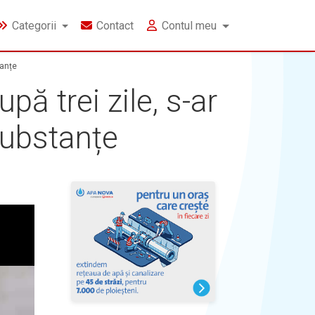
Categorii
Contact
Contul meu
tanțe
pă trei zile, s-ar
 substanțe