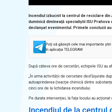
Incendiul izbucnit la centrul de reciclare din 
duminică dimineață specialiștii ISU Prahova 
declanșat evenimentul. Primele concluzii au 
Poți să găsești cele mai importante știri
în aplicația TELEGRAM
După câteva ore de cercetări, echipele ISU au a
„În urma activității de cercetare desfășurate dup
autoaprinderea (reacție chimică dintre substanțe)
cinci ore de la lichidarea incendiului.
Pe durata intervenției, la fața locului au acționat 
Incendiul de la centrul 