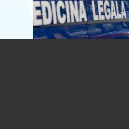
Bărbat găsit înecat, la Homorâciu. Ave
36 de ani
07.08.2026
EVENIMENT