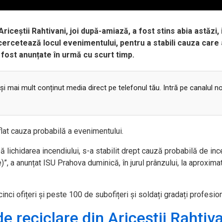
Ariceștii Rahtivani, joi după-amiază, a fost stins abia astăzi, 
cercetează locul evenimentului, pentru a stabili cauza care 
fost anunțate în urmă cu scurt timp.
 și mai mult conținut media direct pe telefonul tău. Intră pe canalul n
flat cauza probabilă a evenimentului.
ă lichidarea incendiului, s-a stabilit drept cauză probabilă de inc
”, a anunțat ISU Prahova duminică, în jurul prânzului, la aproxima
cinci ofițeri și peste 100 de subofițeri și soldați gradați profesion
de reciclare din Ariceștii Rahtiv