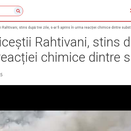
i Rahtivani, stins după trei zile, s-ar fi aprins în urma reacției chimice dintre subs
ceștii Rahtivani, stins du
 reacției chimice dintre
25