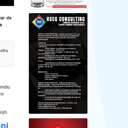
iar de
a
ostru
endiu:
tiv
iști.
ani