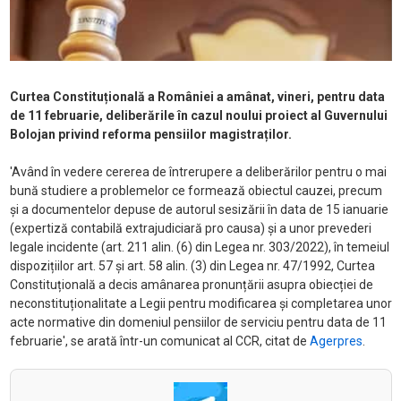
Curtea Constituțională a României a amânat, vineri, pentru data
de 11 februarie, deliberările în cazul noului proiect al Guvernului
Bolojan privind reforma pensiilor magistraților.
'Având în vedere cererea de întrerupere a deliberărilor pentru o mai
bună studiere a problemelor ce formează obiectul cauzei, precum
și a documentelor depuse de autorul sesizării în data de 15 ianuarie
(expertiză contabilă extrajudiciară pro causa) și a unor prevederi
legale incidente (art. 211 alin. (6) din Legea nr. 303/2022), în temeiul
dispozițiilor art. 57 și art. 58 alin. (3) din Legea nr. 47/1992, Curtea
Constituțională a decis amânarea pronunțării asupra obiecției de
neconstituționalitate a Legii pentru modificarea și completarea unor
acte normative din domeniul pensiilor de serviciu pentru data de 11
februarie', se arată într-un comunicat al CCR, citat de
Agerpres
.