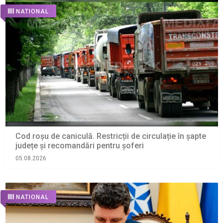
NATIONAL
Cod roșu de caniculă. Restricții de circulație în șapte
județe și recomandări pentru şoferi
05.08.2026
NATIONAL