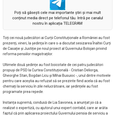
Poți să găsești cele mai importante știri și mai mult
conținut media direct pe telefonul tău. Intră pe canalul
nostru în aplicația TELEGRAM
Toți cei nouă judecători ai Curții Constituționale a României au fost
prezenți, vineri, la ședința în care s-a discutat sesizarea Înaltei Curți
de Casație și Justiție pe noul proiect al Guvernului Bolojan privind
reforma pensiilor magistraților.
Ultimele două ședințe au fost boicotate de cei patru judecători
propuși de PSD la Curtea Constituțională - Cristian Deliorga,
Gheorghe Stan, Bogdan Licu și Mihai Busuioc -, unul dintre motivele
pentru care aceștia au refuzat să se prezinte fiind acela că au fost
chemați la serviciu în zile nelucrătoare, iar ședințele au fost
programate prea repede.
Instanța supremă, condusă de Lia Savonea, a anunțat joi că a
realizat o expertiză, cu ajutorul unui expert contabil, care ar arăta
faptul că prin aplicarea proiectului Guvernului pensia de serviciu a