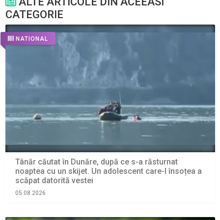
ALTE ARTICOLE DIN ACEEASI
CATEGORIE
NATIONAL
Tânăr căutat în Dunăre, după ce s-a răsturnat
noaptea cu un skijet. Un adolescent care-l însoțea a
scăpat datorită vestei
05.08.2026