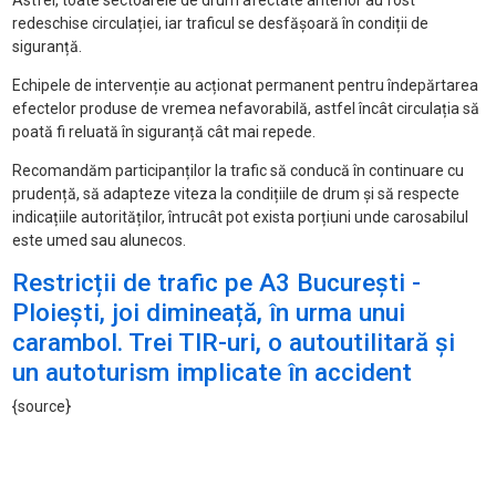
Astfel, toate sectoarele de drum afectate anterior au fost
redeschise circulației, iar traficul se desfășoară în condiții de
siguranță.
Echipele de intervenție au acționat permanent pentru îndepărtarea
efectelor produse de vremea nefavorabilă, astfel încât circulația să
poată fi reluată în siguranță cât mai repede.
Recomandăm participanților la trafic să conducă în continuare cu
prudență, să adapteze viteza la condițiile de drum și să respecte
indicațiile autorităților, întrucât pot exista porțiuni unde carosabilul
este umed sau alunecos.
Restricții de trafic pe A3 București -
Ploiești, joi dimineață, în urma unui
carambol. Trei TIR-uri, o autoutilitară și
un autoturism implicate în accident
{source}