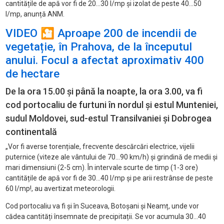
cantit
ățile de apă vor fi de 20...30 l/mp și izolat de peste 40...50
l/mp, anunță ANM.
VIDEO 🎦 Aproape 200 de incendii de
vegetație, în Prahova, de la începutul
anului. Focul a afectat aproximativ 400
de hectare
De la ora 15.00 și până la noapte, la ora 3.00, va fi
cod portocaliu de furtuni în
nordul și estul Munteniei,
sudul Moldovei, sud-estul Transilvaniei și Dobrogea
continentală
„Vor fi averse torențiale, frecvente descărcări electrice, vijelii
puternice (viteze ale v
ântului de 70...90 km/h)
și grindină de medii și
mari dimensiuni (2-5 cm).
În intervale scurte de timp (1-3 ore)
cantit
ățile de apă vor fi de 30...40 l/mp și pe arii restr
ânse de peste
60 l/mp!, au avertizat meteorologii.
Cod portocaliu va fi și în
Suceava, Botoșani și Neamț, unde vor
cădea cantități însemnate de precipitații. S
e vor acumula 30...40