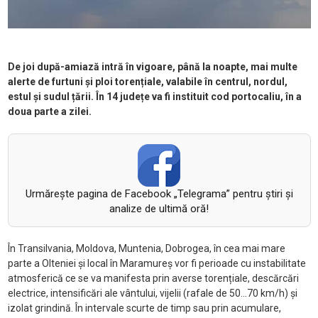
De joi după-amiază intră în vigoare, până la noapte, mai multe
alerte de furtuni și ploi torențiale, valabile în centrul, nordul,
estul și sudul țării. În 14 județe va fi instituit cod portocaliu, în a
doua parte a zilei.
Urmăreşte pagina de Facebook „Telegrama” pentru ştiri şi
analize de ultimă oră!
În Transilvania, Moldova, Muntenia, Dobrogea, în cea mai mare
parte a Olteniei
și local
în Maramure
ș vor fi perioade cu instabilitate
atmosferică ce se va manifesta prin averse torențiale, descărcări
electrice, intensificări ale v
ântului, vijelii (rafale de 50...70 km/h)
și
izolat grindină.
În intervale scurte de timp sau prin acumulare,