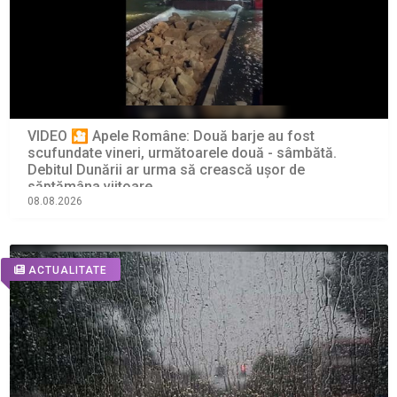
VIDEO 🎦 Apele Române: Două barje au fost
scufundate vineri, următoarele două - sâmbătă.
Debitul Dunării ar urma să crească ușor de
săptămâna viitoare
08.08.2026
ACTUALITATE