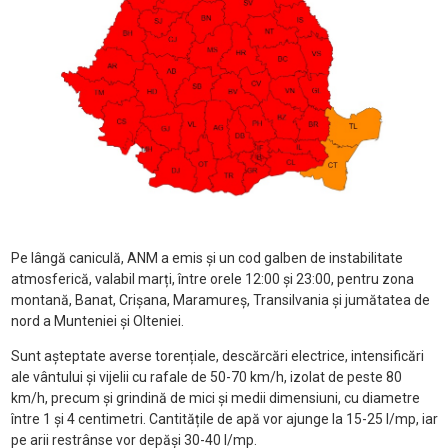
Pe lângă caniculă, ANM a emis și un cod galben de instabilitate
atmosferică, valabil marți, între orele 12:00 și 23:00, pentru zona
montană, Banat, Crișana, Maramureș, Transilvania și jumătatea de
nord a Munteniei și Olteniei.
Sunt așteptate averse torențiale, descărcări electrice, intensificări
ale vântului și vijelii cu rafale de 50-70 km/h, izolat de peste 80
km/h, precum și grindină de mici și medii dimensiuni, cu diametre
între 1 și 4 centimetri. Cantitățile de apă vor ajunge la 15-25 l/mp, iar
pe arii restrânse vor depăși 30-40 l/mp.