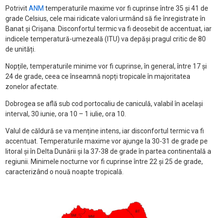
Potrivit
ANM
temperaturile maxime vor fi cuprinse între 35 și 41 de
grade Celsius, cele mai ridicate valori urmând să fie înregistrate în
Banat și Crișana. Disconfortul termic va fi deosebit de accentuat, iar
indicele temperatură-umezeală (ITU) va depăși pragul critic de 80
de unități.
Nopțile, temperaturile minime vor fi cuprinse, în general, între 17 și
24 de grade, ceea ce înseamnă nopți tropicale în majoritatea
zonelor afectate.
Dobrogea se află sub cod portocaliu de caniculă, valabil în același
interval, 30 iunie, ora 10 – 1 iulie, ora 10.
Valul de căldură se va menține intens, iar disconfortul termic va fi
accentuat. Temperaturile maxime vor ajunge la 30-31 de grade pe
litoral și în Delta Dunării și la 37-38 de grade în partea continentală a
regiunii. Minimele nocturne vor fi cuprinse între 22 și 25 de grade,
caracterizând o nouă noapte tropicală.