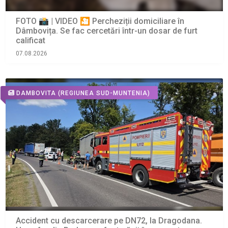
FOTO 📸 | VIDEO 🎦 Percheziții domiciliare în
Dâmbovița. Se fac cercetări într-un dosar de furt
calificat
07.08.2026
DAMBOVITA
(REGIUNEA SUD-MUNTENIA)
Accident cu descarcerare pe DN72, la Dragodana.