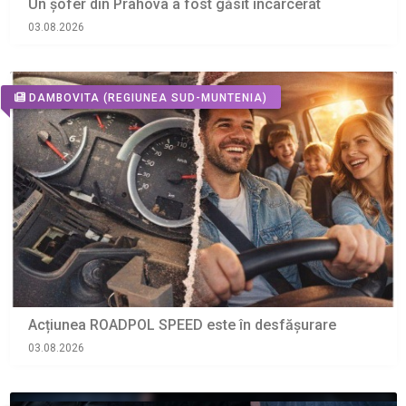
Un șofer din Prahova a fost găsit încarcerat
03.08.2026
DAMBOVITA
(REGIUNEA SUD-MUNTENIA)
Acțiunea ROADPOL SPEED este în desfășurare
03.08.2026