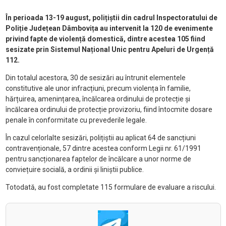
În perioada 13-19 august, polițiștii din cadrul Inspectoratului de
Poliție Județean Dâmbovița au intervenit la 120 de evenimente
privind fapte de violență domestică, dintre acestea 105 fiind
sesizate prin Sistemul Național Unic pentru Apeluri de Urgență
112.
Din totalul acestora, 30 de sesizări au întrunit elementele
constitutive ale unor infracțiuni, precum violența în familie,
hărțuirea, amenințarea, încălcarea ordinului de protecție și
încălcarea ordinului de protecție provizoriu, fiind întocmite dosare
penale în conformitate cu prevederile legale.
În cazul celorlalte sesizări, polițiștii au aplicat 64 de sancțiuni
contravenționale, 57 dintre acestea conform Legii nr. 61/1991
pentru sancționarea faptelor de încălcare a unor norme de
conviețuire socială, a ordinii și liniștii publice.
Totodată, au fost completate 115 formulare de evaluare a riscului.