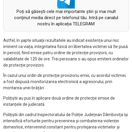
Poți să găsești cele mai importante știri și mai mult
conținut media direct pe telefonul tău. Intră pe canalul
nostru în aplicația TELEGRAM
Astfel, în șapte situații rezultatele au indicat existența unui risc
iminent ca viața, integritatea fizică ori libertatea victimei să fie pusă
în pericol, fiind emise patru ordine de protecție provizorii, cu
valabilitate de 120 de ore. Trei persoane s-au opus emiterii ordinelor
de protecție provizorii.
În cazul unui ordin de protecție provizoriu emis, cu acordul victimei,
a fost dispusă monitorizarea electronică a agresorului, prin
montarea unei brățări.
Polițiștii au pus în aplicare două ordine de protecție emise de
instanțele de judecată.
Polițiștii din cadrul Inspectoratului de Poliție Județean Dâmbovița își
intensifică eforturile pentru prevenirea și combaterea violenței
domestice, intervenind constant pentru protejarea victimelor și