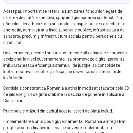
Acest pas important se referă la furnizarea fondurilor legate de
cererea de plată respectivă, sprijinind gestionarea sustenabilă a
pădurilor, decarbonizarea sectorului transporturilor și a sectorului
energetic, administrația fiscală, pensiile publice, infrastructura de
sănătate, precum și infrastructura socială pentru persoanele cu
dizabilități.
De asemenea, aceste fonduri sunt menite să consolideze procesul
decizional la nivel guvernamental, să promoveze digitalizarea, să
îmbunătățească eficiența sistemului de justiție, să consolideze
lupta împotriva corupției și să sprijine dezvoltarea sistemului de
învățământ.
Comisia a constatat că România a atins în mod satisfăcător cele 38
de jaloane și 24 de ținte stabilite în decizia de punere în aplicare a
Consiliului.
Principalele măsuri din cadrul acestei cereri de plată includ:
-Implementarea unui cloud guvernamental: România a înregistrat
progrese semnificative în ceea ce privește implementarea