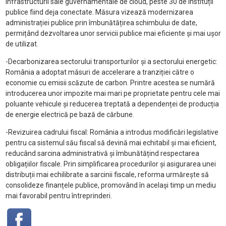
infrastructurii sale guvernamentale de cloud, peste 30 de instituții
publice fiind deja conectate. Măsura vizează modernizarea
administrației publice prin îmbunătățirea schimbului de date,
permițând dezvoltarea unor servicii publice mai eficiente și mai ușor
de utilizat.
-Decarbonizarea sectorului transporturilor și a sectorului energetic:
România a adoptat măsuri de accelerare a tranziției către o
economie cu emisii scăzute de carbon. Printre acestea se numără
introducerea unor impozite mai mari pe proprietate pentru cele mai
poluante vehicule și reducerea treptată a dependenței de producția
de energie electrică pe bază de cărbune.
-Revizuirea cadrului fiscal: România a introdus modificări legislative
pentru ca sistemul său fiscal să devină mai echitabil și mai eficient,
reducând sarcina administrativă și îmbunătățind respectarea
obligațiilor fiscale. Prin simplificarea procedurilor și asigurarea unei
distribuții mai echilibrate a sarcinii fiscale, reforma urmărește să
consolideze finanțele publice, promovând în același timp un mediu
mai favorabil pentru întreprinderi.