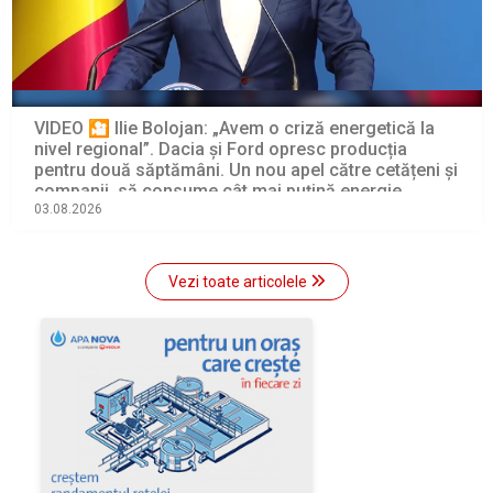
VIDEO 🎦 Ilie Bolojan: „Avem o criză energetică la
nivel regional”. Dacia și Ford opresc producția
pentru două săptămâni. Un nou apel către cetățeni și
companii, să consume cât mai puțină energie
electrică
03.08.2026
Vezi toate articolele