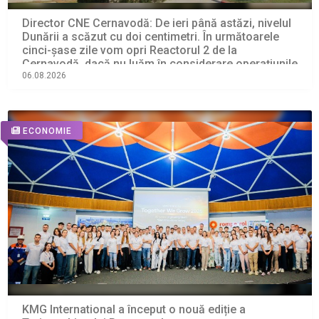
Director CNE Cernavodă: De ieri până astăzi, nivelul
Dunării a scăzut cu doi centimetri. În următoarele
cinci-şase zile vom opri Reactorul 2 de la
Cernavodă, dacă nu luăm în considerare operaţiunile
de astăzi cu barjele
06.08.2026
ECONOMIE
KMG International a început o nouă ediție a