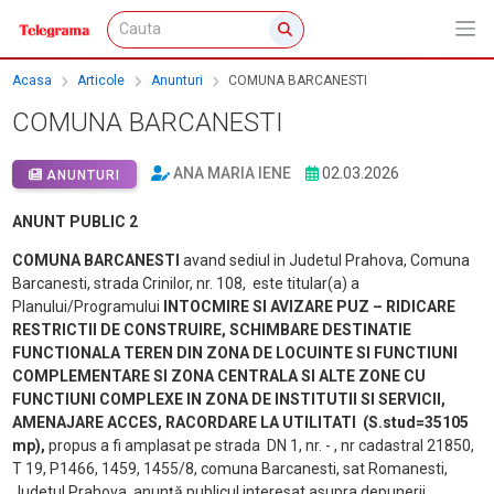
Acasa
Articole
Anunturi
COMUNA BARCANESTI
COMUNA BARCANESTI
ANA MARIA IENE
02.03.2026
ANUNTURI
ANUNT PUBLIC 2
COMUNA BARCANESTI
avand sediul in Judetul Prahova, Comuna
Barcanesti, strada Crinilor, nr. 108, este titular(a) a
Planului/Programului
INTOCMIRE SI AVIZARE PUZ –
RIDICARE
RESTRICTII DE CONSTRUIRE, SCHIMBARE DESTINATIE
FUNCTIONALA TEREN DIN ZONA DE LOCUINTE SI FUNCTIUNI
COMPLEMENTARE SI ZONA CENTRALA SI ALTE ZONE CU
FUNCTIUNI COMPLEXE IN ZONA DE INSTITUTII SI SERVICII,
AMENAJARE ACCES, RACORDARE LA UTILITATI
(S.stud=35105
mp),
propus a fi amplasat pe strada DN 1, nr. - , nr cadastral 21850,
T 19, P1466, 1459, 1455/8, comuna Barcanesti, sat Romanesti,
Judetul Prahova, anunţă publicul interesat asupra depunerii