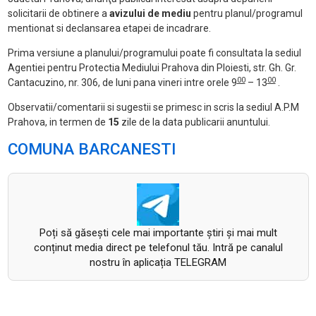
solicitarii de obtinere a
avizului de mediu
pentru planul/programul
mentionat si declansarea etapei de incadrare.
Prima versiune a planului/programului poate fi consultata la sediul
Agentiei pentru Protectia Mediului Prahova din Ploiesti, str. Gh. Gr.
00
00
Cantacuzino, nr. 306, de luni pana vineri intre orele 9
– 13
.
Observatii/comentarii si sugestii se primesc in scris la sediul A.P.M
Prahova, in termen de
15
zile de la data publicarii anuntului.
COMUNA BARCANESTI
Poți să găsești cele mai importante știri și mai mult
conținut media direct pe telefonul tău. Intră pe canalul
nostru în aplicația TELEGRAM