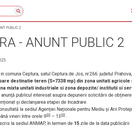
NT PUBLIC 2
A - ANUNT PUBLIC 2
025
 in comuna Ceptura, satul Ceptura de Jos, nr.266. judetul Prahova, 
re destinatie teren (S=7338 mp) din zona unitati agricole 
 mixta unitati industriale si zona depozite/ institutii si serv
 anunţă publicul interesat asupra depunerii solicitării de obținere
nționat și declanșarea etapei de încadrare.
nsultată la sediul Agenției Naționale pentru Mediu și Arii Protej
00
00
până vineri între orele 9
– 13
.
 scris la sediul ANMAP, în termen de
15
zile de la data publicării