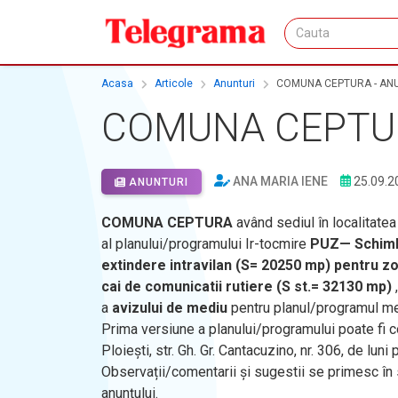
Acasa
Articole
Anunturi
COMUNA CEPTURA - ANU
COMUNA CEPTUR
ANA MARIA IENE
25.09.2
ANUNTURI
COMUNA CEPTURA
având sediul în localitatea
al planului/programului Ir-tocmire
PUZ— Schimba
extindere intravilan (S= 20250 mp) pentru zona
cai de comunicatii rutiere (S st.= 32130 mp)
,
a
avizului de mediu
pentru planul/programul me
Prima versiune a planului/programului poate fi co
Ploiești, str. Gh. Gr. Cantacuzino, nr. 306, de luni 
Observații/comentarii și sugestii se primesc în
anunțului.