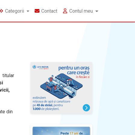
Categorii
Contact
Contul meu
titular
si
icii,
ate din