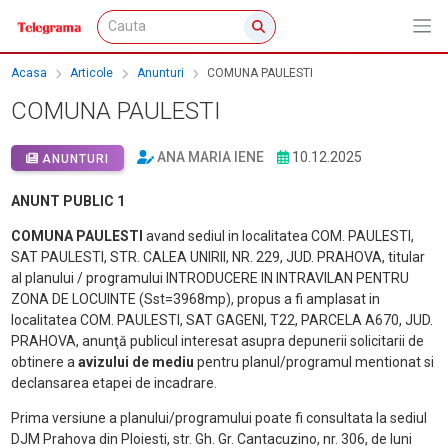
Acasa
Articole
Anunturi
COMUNA PAULESTI
COMUNA PAULESTI
ANA MARIA IENE
10.12.2025
ANUNTURI
ANUNT PUBLIC 1
COMUNA PAULESTI
avand sediul in localitatea COM. PAULESTI,
SAT PAULESTI, STR. CALEA UNIRII, NR. 229, JUD. PRAHOVA, titular
al planului / programului INTRODUCERE IN INTRAVILAN PENTRU
ZONA DE LOCUINTE (Sst=3968mp), propus a fi amplasat in
localitatea COM. PAULESTI, SAT GAGENI, T22, PARCELA A670, JUD.
PRAHOVA, anunţă publicul interesat asupra depunerii solicitarii de
obtinere a
avizului de mediu
pentru planul/programul mentionat si
declansarea etapei de incadrare.
Prima versiune a planului/programului poate fi consultata la sediul
DJM Prahova din Ploiesti, str. Gh. Gr. Cantacuzino, nr. 306, de luni