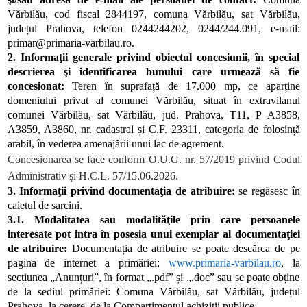
Vărbilău, cod fiscal 2844197, comuna Vărbilău, sat Vărbilău,
județul Prahova, telefon 0244244202, 0244/244.091, e-mail:
primar@primaria-varbilau.ro.
2. Informaţii generale privind obiectul concesiunii, în special
descrierea şi identificarea bunului care urmează să fie
concesionat:
Teren în suprafață de 17.000 mp, ce aparține
domeniului privat al comunei Vărbilău, situat în extravilanul
comunei Vărbilău, sat Vărbilău, jud. Prahova, T11, P A3858,
A3859, A3860, nr. cadastral și C.F. 23311, categoria de folosință
arabil, în vederea amenajării unui lac de agrement.
Concesionarea se face conform O.U.G. nr. 57/2019 privind Codul
Administrativ și H.C.L. 57/15.06.2026.
3. Informaţii privind documentaţia de atribuire:
se regăsesc în
caietul de sarcini.
3.1. Modalitatea sau modalităţile prin care persoanele
interesate pot intra în posesia unui exemplar al documentaţiei
de atribuire:
Documentația de atribuire se poate descărca de pe
pagina de internet a primăriei:
www.primaria-varbilau.ro
, la
secțiunea „Anunțuri”, în format „.pdf” și „.doc” sau se poate obține
de la sediul primăriei: Comuna Vărbilău, sat Vărbilău, județul
Prahova, la cerere, de la Compartimentul achiziții publice.