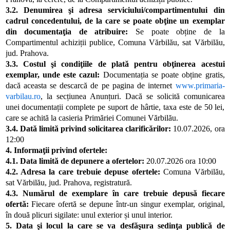
3.2. Denumirea şi adresa serviciului/compartimentului din
cadrul concedentului, de la care se poate obţine un exemplar
din documentaţia de atribuire:
Se poate obține de la
Compartimentul achiziții publice, C
omuna V
ă
rbil
ă
u, sat V
ă
rbil
ă
u,
jud. Prahova
.
3.3. Costul şi condiţiile de plată pentru obţinerea acestui
exemplar, unde este cazul:
Documentația se poate obține gratis,
dacă aceasta se descarcă de pe pagina de internet
www.primaria-
varbilau.ro
, la secțiunea Anunțuri. Dacă se solicită comunicarea
unei documentații complete pe suport de hârtie, taxa este de 50 lei,
care se achită la casieria Primăriei Comunei Vărbilău.
3.4. Dată limită privind solicitarea clarificărilor:
10.07
.2026, ora
12:00
4. Informaţii privind ofertele:
4.1. Data limită de depunere a ofertelor:
20.07.2026 ora 10
:
00
4.2. Adresa la care trebuie depuse ofertele:
Comuna Vărbilău,
sat
V
ă
rbil
ă
u,
jud. Prahova, registratură.
4.3. Numărul de exemplare în care trebuie depusă fiecare
ofertă:
Fiecare ofertă se depune într-un singur exemplar, original,
în două plicuri sigilate: unul exterior și unul interior.
5. Data şi locul la care se va desfăşura sedinţa publică de