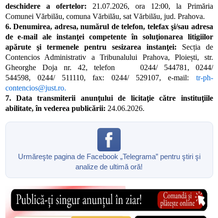
deschidere a ofertelor:
21.07.2026, ora 12
:
00, la Primăria
Comunei Vărbilău, comuna Vărbilău, sat Vărbilău, jud. Prahova.
6. Denumirea, adresa, numărul de telefon, telefax şi/sau adresa
de e-mail ale instanţei competente în soluţionarea litigiilor
apărute şi termenele pentru sesizarea instanţei:
Secția de
Contencios Administrativ a Tribunalului Prahova, Ploiești, str.
Gheorghe Doja nr. 42, telefon 0244/ 544781, 0244/
544598, 0244/ 511110, fax: 0244/ 529107, e-mail:
tr-ph-
contencios@just.ro.
7. Data transmiterii anunţului de licitaţie către instituţiile
abilitate, în vederea publicării:
24.06.2026.
Urmăreşte pagina de Facebook „Telegrama” pentru ştiri şi
analize de ultimă oră!