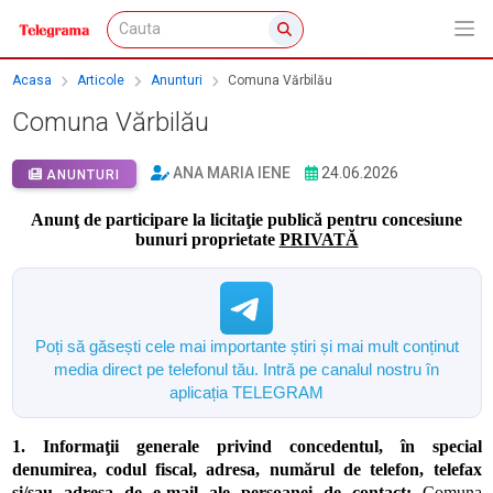
Acasa
Articole
Anunturi
Comuna Vărbilău
Comuna Vărbilău
ANA MARIA IENE
24.06.2026
ANUNTURI
Anunţ de participare la licitaţie publică pentru concesiune
bunuri proprietate
PRIVATĂ
Poți să găsești cele mai importante știri și mai mult conținut
media direct pe telefonul tău. Intră pe canalul nostru în
aplicația TELEGRAM
1. Informaţii generale privind concedentul, în special
denumirea, codul fiscal, adresa, numărul de telefon, telefax
şi/sau adresa de e-mail ale persoanei de contact:
Comuna