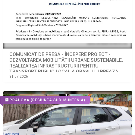
COMUNICAT DE PRESĂ - ÎNCEPERE PROIECT -
DEZVOLTAREA MOBILITĂȚII URBANE SUSTENABILE,
REALIZAREA INFRASTRUCTURII PENTRU
TRANSPORT PUBLIC LOCAL A ORAȘULUI BREAZA
Programul Regional Sud-Muntenia 2021-2027
31.07.2026
PRAHOVA
(REGIUNEA SUD-MUNTENIA)