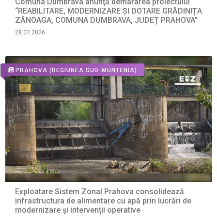
Comuna Dumbrava anunţă demararea proiectului
“REABILITARE, MODERNIZARE ȘI DOTARE GRĂDINIȚA
ZĂNOAGA, COMUNA DUMBRAVA, JUDEȚ PRAHOVA”
28.07.2026
PRAHOVA
(REGIUNEA SUD-MUNTENIA)
Exploatare Sistem Zonal Prahova consolidează
infrastructura de alimentare cu apă prin lucrări de
modernizare și intervenții operative