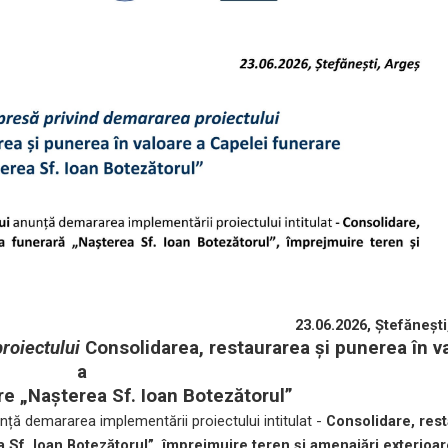
23.06.2026, Ștefăneșt
roiectului
Consolidarea, restaurarea și punerea în v
a
re „Nașterea Sf. Ioan Botezătorul”
nță demararea implementării proiectului intitulat -
Consolidare, res
a Sf. Ioan Botezătorul”, împrejmuire teren și amenajări exterioa