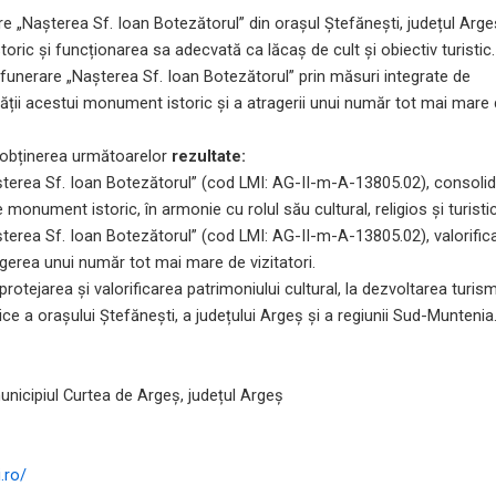
e „Nașterea Sf. Ioan Botezătorul” din orașul Ștefănești, județul Arge
ic și funcționarea sa adecvată ca lăcaș de cult și obiectiv turistic.
ei funerare „Nașterea Sf. Ioan Botezătorul” prin măsuri integrate de
ității acestui monument istoric și a atragerii unui număr tot mai mare
 obținerea următoarelor
rezultate:
terea Sf. Ioan Botezătorul” (cod LMI: AG-II-m-A-13805.02), consolid
 monument istoric, în armonie cu rolul său cultural, religios și turistic
terea Sf. Ioan Botezătorul” (cod LMI: AG-II-m-A-13805.02), valorific
atragerea unui număr tot mai mare de vizitatori.
 protejarea și valorificarea patrimoniului cultural, la dezvoltarea turism
istice a orașului Ștefănești, a județului Argeș și a regiunii Sud-Muntenia
unicipiul Curtea de Argeș, județul Argeș
.ro/