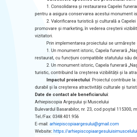
1. Consolidarea și restaurarea Capelei funerar
pentru a asigura conservarea acestui monument istor
2. Valorificarea turistică și culturală a Capel
promovare și marketing, în vederea creșterii vizibil
vizitatori.
Prin implementarea proiectului se urmărește
1. Un monument istoric, Capela funerară „Naș
restaurat, cu funcțiuni compatibile statutului său de
2. Un monument istoric, Capela funerară „Naș
turistic, contribuind la creșterea vizibilității și la 
Impactul proiectului
: Proiectul contribuie la
durabil și la creșterea atractivității culturale și tur
Date de contact ale beneficiarului
:
Arhiepiscopia Argeșului și Muscelului
Bulevardul Basarabilor, nr. 23, cod poștal 115300, m
Tel./Fax: 0348.401.956
E-mail:
arhiepiscopiaargesului@gmail.com
Website
:
https://arhiepiscopiaargesuluisimuscelului