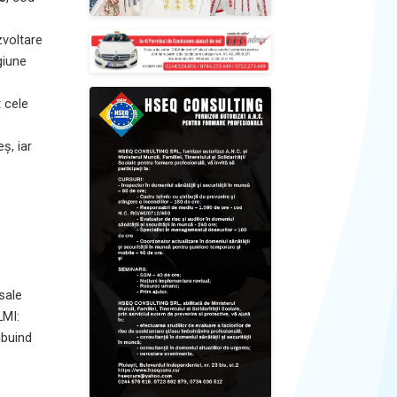
zvoltare
giune
t cele
ș, iar
 sale
LMI:
ibuind