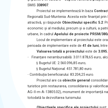
SMIS
338907
.
Proiectul se implementează în baza
Contract
Regională Sud-Muntenia. Acesta este finanțat prin
atractivă, și răspunde
Obiectivului specific 5.2
: P
economic și al mediului, precum și a culturii, a patri
urbane, în cadrul
Apelului de proiecte PRSM/3
Locul de implementare al proiectului este orașu
perioada de implementare este de
41 de luni
, într
Valoarea totală a proiectului
este de
3.095
Finanțare nerambursabilă: 3.011.878,65 euro, alcă
·
Bugetul UE: 2.560.096,85 euro;
§
Bugetul Național: 451.781,80 euro.
§
Contribuția beneficiarului: 83.204,25 euro.
·
Proiectul are ca
obiectiv general
consolidare
turistice prin restaurarea, consolidarea și valorifi
AG-II-m-A-13805.02), monument de importanță națion
totodată la dezvoltarea turismului.
Obiectivele specifice ale proiectului
sunt: