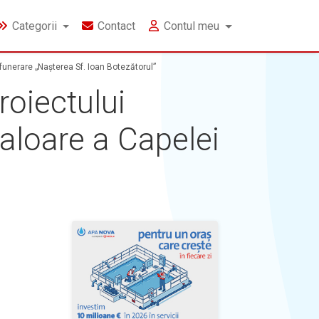
Categorii
Contact
Contul meu
funerare „Nașterea Sf. Ioan Botezătorul”
oiectului
valoare a Capelei