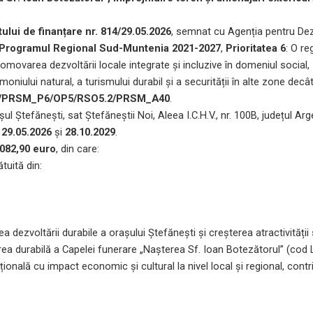
ului de finanțare nr. 814/29.05.2026
, semnat cu Agenția pentru De
Programul Regional Sud-Muntenia 2021-2027
,
Prioritatea 6
: O re
romovarea dezvoltării locale integrate și incluzive în domeniul social,
moniului natural, a turismului durabil și a securității în alte zone decâ
80/PRSM_P6/OP5/RSO5.2/PRSM_A40
.
l Ștefănești, sat Ștefăneștii Noi, Aleea I.C.H.V., nr. 100B, județul Arge
e
29.05.2026
și
28.10.2029
.
.082,90 euro
, din care
:
tuită din:
a dezvoltării durabile a orașului Ștefănești și creșterea atractivității
carea durabilă a Capelei funerare „Nașterea Sf. Ioan Botezătorul” (cod 
ală cu impact economic și cultural la nivel local și regional, contr