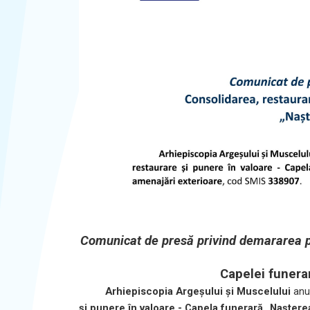
Comunicat de presă privind demararea p
Capelei funera
Arhiepiscopia Argeșului și Muscelului
anu
și punere în valoare - Capela funerară „Naștere