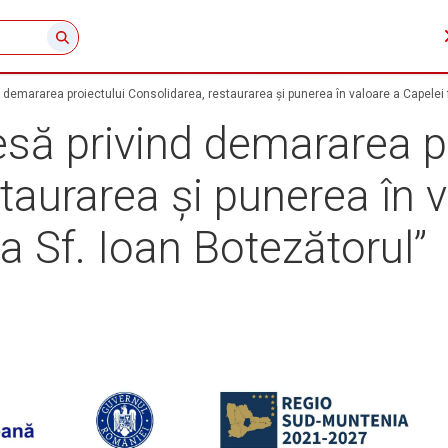
demararea proiectului Consolidarea, restaurarea și punerea în valoare a Capelei 
să privind demararea pr
taurarea și punerea în 
a Sf. Ioan Botezătorul”