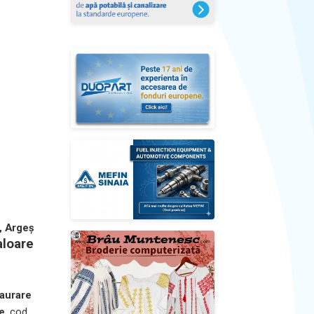
i, Argeș
aloare
taurare
re
, cod