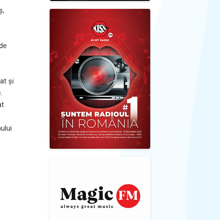
ș,
 de
at și
.
at
ului
.