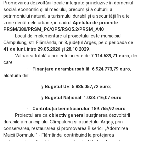
Promovarea dezvoltării locale integrate și incluzive în domeniul
social, economic și al mediului, precum și a culturii, a
patrimoniului natural, a turismului durabil și a securității în alte
zone decât cele urbane, în cadrul
Apelului de proiecte
PRSM/380/PRSM_P6/OP5/RSO5.2/PRSM_A40
.
Locul de implementare al proiectului este municipiul
Câmpulung, str. Flămânda, nr. 8, județul Argeș, pe o perioadă de
41 de luni
, între
29.05.2026
și
28.10.2029
.
Valoarea totală a proiectului este de
7.114.539,71 euro
, din
care
:
Finanțare nerambursabilă: 6.924.773,79 euro
,
·
alcătuită din:
Bugetul UE: 5.886.057,72 euro
;
§
Bugetul Național
:
1.038.716,07 euro
.
§
Contribuția beneficiarului
:
189.765,92 euro
.
·
Proiectul are ca
obiectiv general
susținerea dezvoltării
durabile a municipiului Câmpulung și a județului Argeș, prin
conservarea, restaurarea și promovarea Bisericii „Adormirea
Maicii Domnului” - Flămânda, contribuind la protejarea