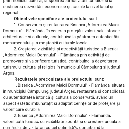
patrimoniului cultural, la sporirea atractivității turistice și la
susținerea dezvoltării economice și sociale la nivel local și
regional.
Obiectivele specifice ale proiectului
sunt:
1. Conservarea și restaurarea Bisericii „Adormirea Maicii
Domnului” - Flămânda, în vederea protejării valorii sale istorice,
arhitecturale și culturale, contribuind la păstrarea autenticității
monumentului și a moștenirii culturale locale.
2. Creșterea vizibilității și atractivității turistice a Bisericii
„Adormirea Maicii Domnului” - Flămânda prin activități de
promovare și valorificare turistică, contribuind la dezvoltarea
turismului cultural și religios în municipiul Câmpulung și județul
Argeș.
Rezultatele preconizate ale proiectului
sunt:
1.
Biserica „Adormirea Maicii Domnului” - Flămânda, situată
în municipiul Câmpulung, județul Argeș, restaurată și consolidată,
cu autenticitatea istorică și culturală conservată, având un
aspect estetic îmbunătățit și adaptat cerințelor de protejare și
valorificare durabilă.
2. Biserica „Adormirea Maicii Domnului” - Flămânda,
valorificată turistic, cu vizibilitate sporită și o creștere anuală a
numărului de vizitatori cu cel puțin 6,5%, contribuind la