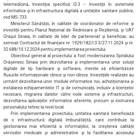
telemedicină, Investiția specifică I3.3 – Investiții în sistemele
informatice și în infrastructura digitală a unităților sanitare publice,
cod MS-733.
Ministerul Sănătății, în calitate de coordonator de reforme și
investiții pentru Planul Național de Redresare și Reziliență, și UAT
Orașul Sinaia, în calitate de lider de parteneriat și beneficiar, au
semnat Contractul de finanțare nr. 1929/182/I.3.3/27.11.2024 și nr.
32.688/10.12.2024 pentru implementarea proiectului.
Obiectivul general al proiectului a fost modernizarea Spitalului
Orășenesc Sinaia prin dezvoltarea și implementarea unor soluții
digitale de tip hardware și software, menite să eficientizeze
fluxurile informaționale clinice și non-clinice. Investițiile realizate au
urmărit dezvoltarea unor module informatice noi, achiziționarea și
instalarea echipamentelor IT și de comunicații, inclusiv a licențelor
necesare, migrarea datelor către noile sisteme și infrastructuri,
dezvoltarea aplicațiilor informatice aferente, precum și instruirea
personalului tehnic la nivel local.
Prin implementarea proiectului, unitatea sanitară beneficiază
de o infrastructură digitală îmbunătățită, care contribuie la
gestionarea mai eficientă a informațiilor, la creșterea calității
serviciilor medicale și administrative și la facilitarea accesului