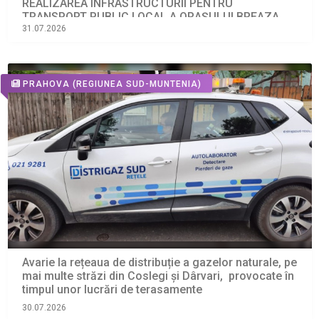
REALIZAREA INFRASTRUCTURII PENTRU
TRANSPORT PUBLIC LOCAL A ORAȘULUI BREAZA
Programul Regional Sud-Muntenia 2021-2027
31.07.2026
PRAHOVA
(REGIUNEA SUD-MUNTENIA)
Avarie la rețeaua de distribuție a gazelor naturale, pe
mai multe străzi din Coslegi și Dârvari, provocate în
timpul unor lucrări de terasamente
30.07.2026