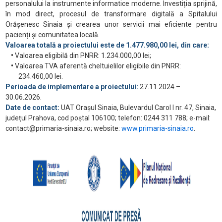
personalului la instrumente informatice moderne. Investiția sprijină,
în mod direct, procesul de transformare digitală a Spitalului
Orășenesc Sinaia și crearea unor servicii mai eficiente pentru
pacienți și comunitatea locală.
Valoarea totală a proiectului este de 1.477.980,00 lei, din care:
•
Valoarea eligibilă din PNRR: 1.234.000,00 lei;
•
Valoarea TVA aferentă cheltuielilor eligibile din PNRR:
234.460,00 lei.
Perioada de implementare a proiectului:
27.11.2024 –
30.06.2026.
Date de contact:
UAT Orașul Sinaia, Bulevardul Carol I nr. 47, Sinaia,
județul Prahova, cod poștal 106100; telefon: 0244 311 788; e-mail:
contact@primaria-sinaia.ro; website:
www.primaria-sinaia.ro
.