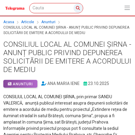
Acasa
Articole
Anunturi
CONSILIUL LOCAL AL COMUNEI ȘIRNA - ANUNȚ PUBLIC PRIVIND DEPUNEREA
SOLICITĂRII DE EMITERE A ACORDULUI DE MEDIU
CONSILIUL LOCAL AL COMUNEI ȘIRNA -
ANUNȚ PUBLIC PRIVIND DEPUNEREA
SOLICITĂRII DE EMITERE A ACORDULUI
DE MEDIU
ANA MARIA IENE
23.10.2025
ANUNTURI
CONSILIUL LOCAL AL COMUNEI ȘIRNA, prin primar SANDU
VALERICĂ, anunță publicul interesat asupra depunerii solicitării de
emitere a acordului de mediu pentru proiectul „Extindere rețea de
iluminat stradal în satul Brătești, comuna Șirna”, propus a fi
amplasat în comuna Șirna, sat Brătești, județul Prahova.
Informațiile privind proiectul propus pot fi consultate la sediul
Agenției pentru Protecția Mediului Prahova, str. Gheorghe Gr.