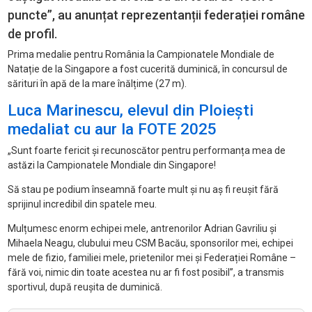
puncte”, au anunțat reprezentanții federației române
de profil.
Prima medalie pentru România la Campionatele Mondiale de
Natație de la Singapore a fost cucerită duminică, în concursul de
sărituri în apă de la mare înălțime (27 m).
Luca Marinescu, elevul din Ploiești
medaliat cu aur la FOTE 2025
„
Sunt foarte fericit și recunoscător pentru performanța mea de
astăzi la Campionatele Mondiale din Singapore!
Să stau pe podium
înseamn
ă foarte mult și nu aș fi reușit fără
sprijinul incredibil din spatele meu.
Mulțumesc enorm echipei mele, antrenorilor Adrian Gavriliu și
Mihaela Neagu, clubului meu CSM Bacău, sponsorilor mei, echipei
mele de fizio, familiei mele, prietenilor mei și Federației Rom
âne
–
f
ără voi, nimic din toate acestea nu ar fi fost posibil”, a transmis
sportivul, după reușita de duminică.