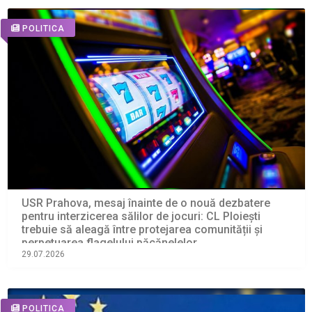
POLITICA
USR Prahova, mesaj înainte de o nouă dezbatere
pentru interzicerea sălilor de jocuri: CL Ploiești
trebuie să aleagă între protejarea comunității și
perpetuarea flagelului păcănelelor
29.07.2026
POLITICA