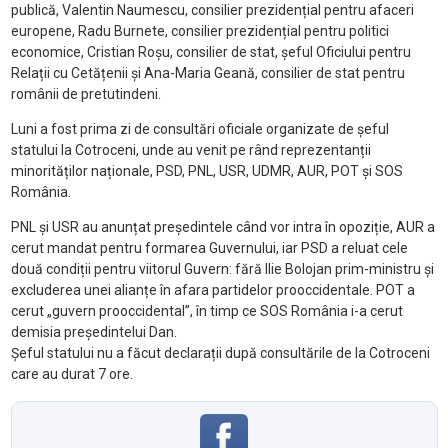
publică, Valentin Naumescu, consilier prezidențial pentru afaceri
europene, Radu Burnete, consilier prezidențial pentru politici
economice, Cristian Roșu, consilier de stat, șeful Oficiului pentru
Relații cu Cetățenii și Ana-Maria Geană, consilier de stat pentru
românii de pretutindeni.
Luni a fost prima zi de consultări oficiale organizate de șeful
statului la Cotroceni, unde au venit pe rând reprezentanții
minorităților naționale, PSD, PNL, USR, UDMR, AUR, POT și SOS
România.
PNL și USR au anunțat președintele când vor intra în opoziție, AUR a
cerut mandat pentru formarea Guvernului, iar PSD a reluat cele
două condiții pentru viitorul Guvern: fără Ilie Bolojan prim-ministru și
excluderea unei alianțe în afara partidelor prooccidentale. POT a
cerut „guvern prooccidental”, în timp ce SOS România i-a cerut
demisia președintelui Dan.
Șeful statului nu a făcut declarații după consultările de la Cotroceni
care au durat 7 ore.