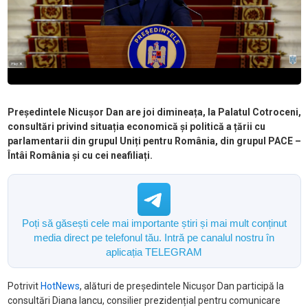
Președintele Nicușor Dan are joi dimineața, la Palatul Cotroceni,
consultări privind situația economică și politică a țării cu
parlamentarii din grupul Uniți pentru România, din grupul PACE –
Întâi România și cu cei neafiliați.
Poți să găsești cele mai importante știri și mai mult conținut
media direct pe telefonul tău. Intră pe canalul nostru în
aplicația TELEGRAM
Potrivit
HotNews
, alături de președintele Nicușor Dan participă la
consultări Diana Iancu, consilier prezidențial pentru comunicare