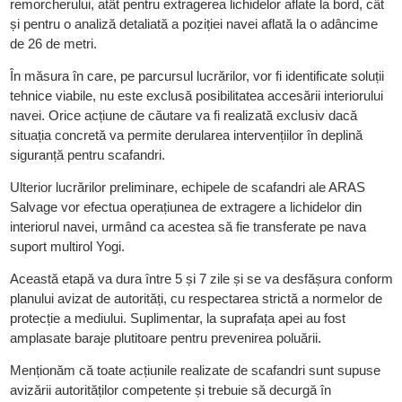
remorcherului, atât pentru extragerea lichidelor aflate la bord, cât
și pentru o analiză detaliată a poziției navei aflată la o adâncime
de 26 de metri.
În măsura în care, pe parcursul lucrărilor, vor fi identificate soluții
tehnice viabile, nu este exclusă posibilitatea accesării interiorului
navei. Orice acțiune de căutare va fi realizată exclusiv dacă
situația concretă va permite derularea intervențiilor în deplină
siguranță pentru scafandri.
Ulterior lucrărilor preliminare, echipele de scafandri ale ARAS
Salvage vor efectua operațiunea de extragere a lichidelor din
interiorul navei, urmând ca acestea să fie transferate pe nava
suport multirol Yogi.
Această etapă va dura între 5 și 7 zile și se va desfășura conform
planului avizat de autorități, cu respectarea strictă a normelor de
protecție a mediului. Suplimentar, la suprafața apei au fost
amplasate baraje plutitoare pentru prevenirea poluării.
Menționăm că toate acțiunile realizate de scafandri sunt supuse
avizării autorităților competente și trebuie să decurgă în