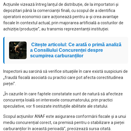
Acțiunile vizează întreg lanțul de distribuție, de la importatori și
depozitari până la comercianții finali, cu scopul de a identifica
operatorii economici care acționează pentru a-și crea avantaje
fiscale în contextul actual, prin majorarea artificială a costurilor de
achiziție/producție”, au transmis reprezentanții instituției.
Citește articolul: Ce arată o primă analiză
a Consiliului Concurenței despre
scumpirea carburanților
Inspectorii au sarcină să verifice situațiile în care există suspiciuni de
„fraudă fiscală asociată cu practici care pot afecta corectitudinea
pieței”.
„În cazurile în care faptele constatate sunt de natură să afecteze
concurența loială ori interesele consumatorului, prin practici
speculative, vor fi sesizate instituțiile abilitate ale statului.
Scopul acțiunilor ANAF este asigurarea conformării fiscale și a unui
mediu concurențial corect, ca premisă pentru o stabilizare a pieței
carburanților în această perioadă”, precizează sursa citată.