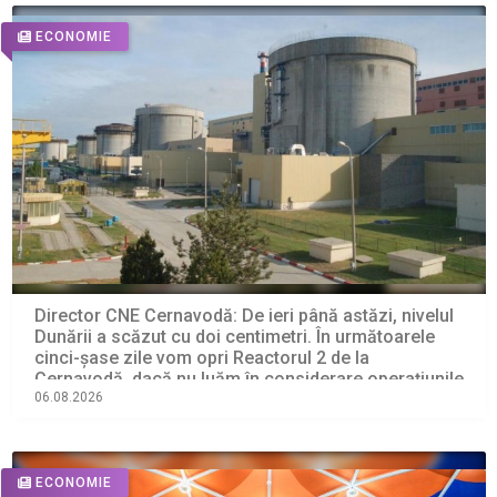
ECONOMIE
Director CNE Cernavodă: De ieri până astăzi, nivelul
Dunării a scăzut cu doi centimetri. În următoarele
cinci-şase zile vom opri Reactorul 2 de la
Cernavodă, dacă nu luăm în considerare operaţiunile
de astăzi cu barjele
06.08.2026
ECONOMIE