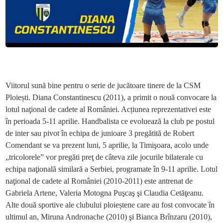
Viitorul sună bine pentru o serie de jucătoare tinere de la CSM
Ploiești.
Diana Constantinescu (2011), a primit o nouă convocare la
lotul naţional de cadete al României. Acțiunea reprezentativei este
în perioada 5-11 aprilie. Handbalista ce evoluează la club pe postul
de inter sau pivot în echipa de junioare 3 pregătită de Robert
Comendant se va prezent luni, 5 aprilie, la Timişoara, acolo unde
„tricolorele” vor pregăti preţ de câteva zile jocurile bilaterale cu
echipa naţională similară a Serbiei, programate în 9-11 aprilie. Lotul
naţional de cadete al României (2010-2011) este antrenat de
Gabriela Artene, Valeria Motogna Puşcaş şi Claudia Cetăţeanu.
Alte două sportive ale clubului ploieștene care au fost convocate în
ultimul an, Miruna Andronache (2010) şi Bianca Brînzaru (2010),