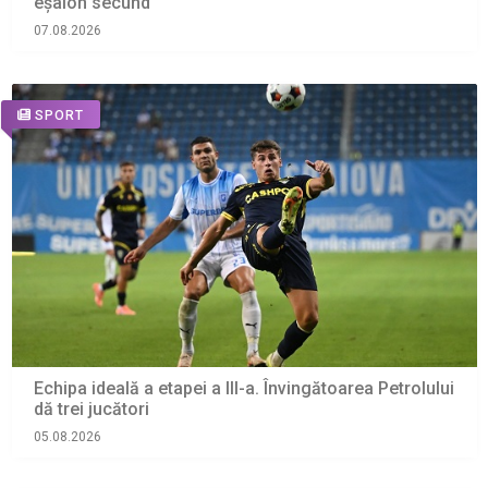
eșalon secund
07.08.2026
SPORT
Echipa ideală a etapei a III-a. Învingătoarea Petrolului
dă trei jucători
05.08.2026