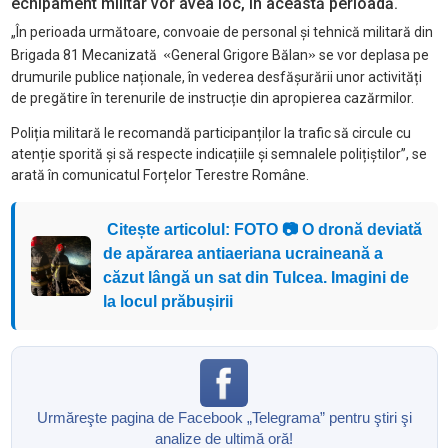
echipament militar vor avea loc, în această perioadă.
„În perioada următoare, convoaie de personal și tehnică militară din
«
»
Brigada 81 Mecanizată
General Grigore Bălan
se vor deplasa pe
drumurile publice naționale, în vederea desfășurării unor activități
de pregătire în terenurile de instrucție din apropierea cazărmilor.
Poliția militară le recomandă participanților la trafic să circule cu
atenție sporită și să respecte indicațiile și semnalele polițiștilor”, se
arată în comunicatul Forțelor Terestre Române.
Citește articolul: FOTO 📷 O dronă deviată
de apărarea antiaeriana ucraineană a
căzut lângă un sat din Tulcea. Imagini de
la locul prăbușirii
Urmăreşte pagina de Facebook „Telegrama” pentru ştiri şi
analize de ultimă oră!