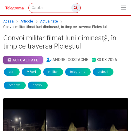
Acasa
Articole
Actualitate
Convoi militar filmat luni dimineață, în timp ce traversa Ploieștiul
Convoi militar filmat luni dimineață, în
timp ce traversa Ploieștiul
ANDREI COSTACHE
30.03.2026
ACTUALITATE
stiri
MApN
militar
telegrama
ploiesti
prahova
convoi