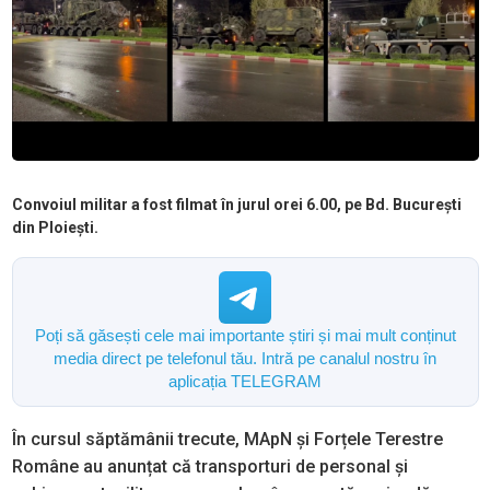
Convoiul militar a fost filmat în jurul orei 6.00, pe Bd. București
din Ploiești.
Poți să găsești cele mai importante știri și mai mult conținut
media direct pe telefonul tău. Intră pe canalul nostru în
aplicația TELEGRAM
În cursul săptămânii trecute, MApN și Forțele Terestre
Române au anunțat că transporturi de personal și