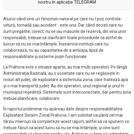
nostru în aplicația TELEGRAM
Atunci când vine un fenomen natural pe care nu-l poți controla -
viitură, tornadă sau accident - este una. Dar când decizii care nu
sunt pregătite, corect, nu se iau măsurile de rezervă, din vina unor
responsabili, trebuie să clarificăm toate procedurile ca astfel de
lucruri să nu se mai întâmple. Înseamnă instituții care nu
colaborează, nu au capacitatea de a anticipa, lipsă de
responsabilitate și sisteme puțin funcționale.
La Prahova este o situație aparte, au mai mulți operatori. Pe lângă
Administrația Bazinală, au o societate care nu se regăsește în
niciun alt județ, de exploatare a sistemului zona, care tratează apa
și o mai transportă județ. Au doi operatori, unul regional și unul în
municipiul reședință. Sistemele sunt interconectate, dar pentru asta
trebuie planificare, colaborare.
În raportul preliminar nu apăreau date despre responsabilitatea
Exploatare Sistem Zonal Prahova. I-am solicitat ca până cel mai
târziu miercuri să completeze acest raport, astfel să vă spunem ce
trebuie făcut ca acest lucru să nu se mai întâmple, și cine sunt