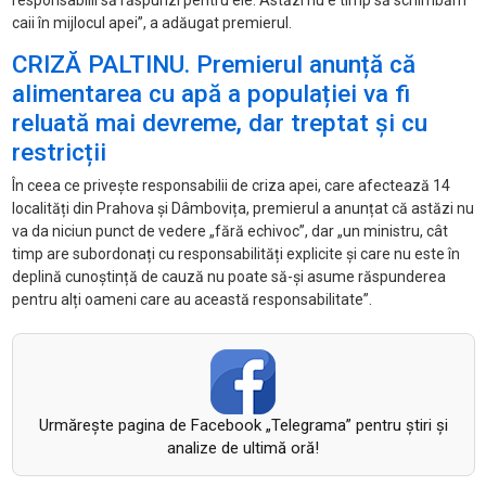
responsabilii să răspunzi pentru ele. Astăzi nu e timp să schimbăm
caii în mijlocul apei”, a adăugat premierul.
CRIZĂ PALTINU. Premierul anunță că
alimentarea cu apă a populației va fi
reluată mai devreme, dar treptat și cu
restricții
În ceea ce privește responsabilii de criza apei, care afectează 14
localități din Prahova și Dâmbovița, premierul a anunțat că astăzi nu
va da niciun punct de vedere „fără echivoc”, dar „un ministru, cât
timp are subordonați cu responsabilități explicite și care nu este în
deplină cunoștință de cauză nu poate să-și asume răspunderea
pentru alți oameni care au această responsabilitate”.
Urmăreşte pagina de Facebook „Telegrama” pentru ştiri şi
analize de ultimă oră!