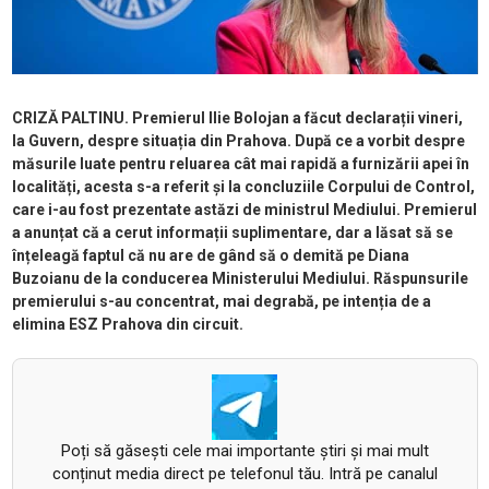
CRIZĂ PALTINU. Premierul Ilie Bolojan a făcut declarații vineri,
la Guvern, despre situația din Prahova. După ce a vorbit despre
măsurile luate pentru reluarea cât mai rapidă a furnizării apei în
localități, acesta s-a referit și la concluziile Corpului de Control,
care i-au fost prezentate astăzi de ministrul Mediului. Premierul
a anunțat că a cerut informații suplimentare, dar a lăsat să se
înțeleagă faptul că nu are de gând să o demită pe Diana
Buzoianu de la conducerea Ministerului Mediului. Răspunsurile
premierului s-au concentrat, mai degrabă, pe intenția de a
elimina ESZ Prahova din circuit.
Poți să găsești cele mai importante știri și mai mult
conținut media direct pe telefonul tău. Intră pe canalul