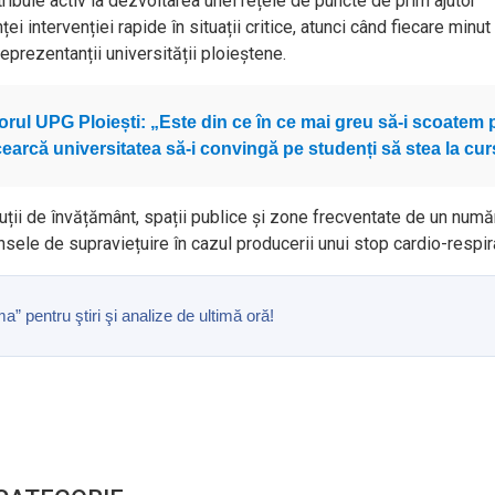
buie activ la dezvoltarea unei rețele de puncte de prim ajutor
i intervenției rapide în situații critice, atunci când fiecare minu
reprezentanții universității ploieștene.
orul UPG Ploiești: „Este din ce în ce mai greu să-i scoatem 
cearcă universitatea să-i convingă pe studenți să stea la cur
uții de învățământ, spații publice și zone frecventate de un num
ele de supraviețuire în cazul producerii unui stop cardio-respira
pentru ştiri şi analize de ultimă oră!