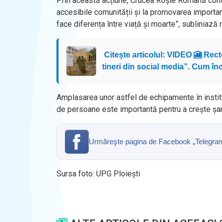
Prin această acțiune, Crucea Roșie Română contri
accesibile comunității și la promovarea importanțe
face diferența între viață și moarte”, subliniază 
Citește articolul: VIDEO 🎦 Rect
tineri din social media”. Cum în
Amplasarea unor astfel de echipamente în instit
de persoane este importantă pentru a crește șans
Urmăreşte pagina de Facebook „Telegrama” 
Sursa foto: UPG Ploiești