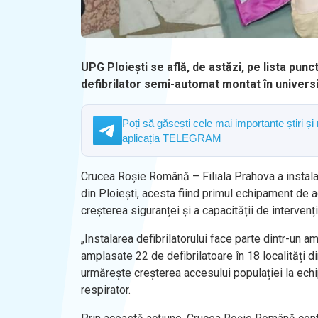
UPG Ploiești se află, de astăzi, pe lista punc
defibrilator semi-automat montat în univers
Poți să găsești cele mai importante știri și
aplicația TELEGRAM
Crucea Roșie Română – Filiala Prahova a instalat 
din Ploiești, acesta fiind primul echipament de a
creșterea siguranței și a capacității de intervenț
„Instalarea defibrilatorului face parte dintr-un
amplasate 22 de defibrilatoare în 18 localități din
urmărește creșterea accesului populației la echi
respirator.