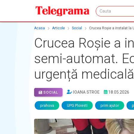
Acasa
Articole
Social
Crucea Roșie a instalat la 
Crucea Roșie a ins
semi-automat. Ech
urgență medical
IOANA STROE
18.05.2026
SOCIAL
prahova
UPG Ploiesti
prim ajutor
p