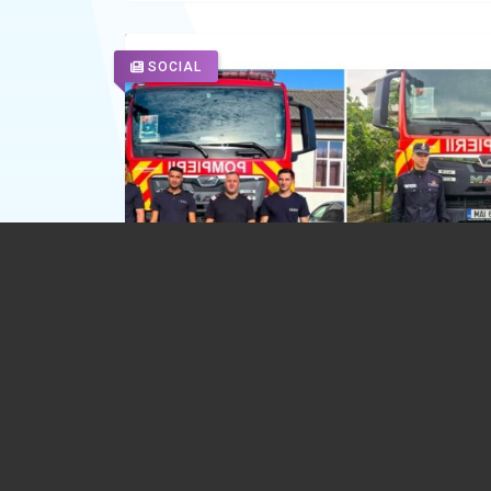
SOCIAL
Pompierii prahoveni își ajută colegii de
litoral. 30 de salvatori din cadrul ISU 
sunt detașați, pe rând la Vama Veche
18.07.2026