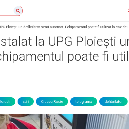
UPG Ploiești un defibrilator semi-automat. Echipamentul poate fi utilizat în caz d
talat la UPG Ploiești un
ipamentul poate fi util
ă
loiesti
stiri
Crucea Rosie
telegrama
defibrilator