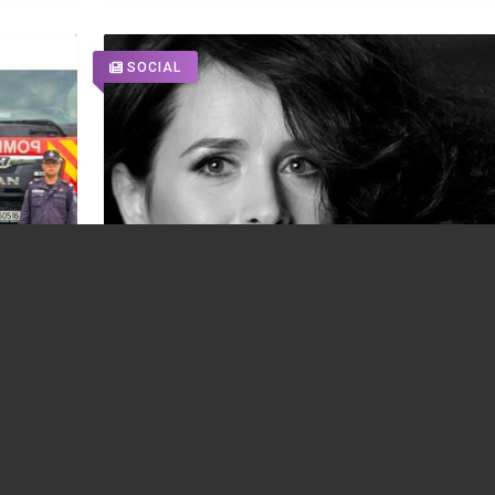
SOCIAL
 pe
Dosarul privind moartea cântăreței Mădăl
Prahova
Manole ar putea fi redeschis. Detectiv
particular: „Am găsit noi dovezi solide”
18.07.2026