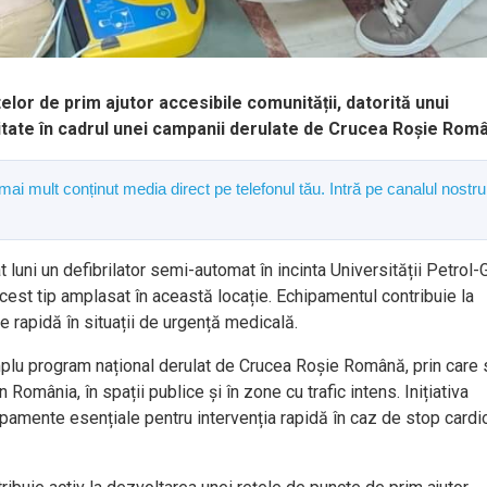
telor de prim ajutor accesibile comunității, datorită unui
itate în cadrul unei campanii derulate de Crucea Roșie Rom
 mai mult conținut media direct pe telefonul tău. Intră pe canalul nostru
luni un defibrilator semi-automat în incinta Universității Petrol
cest tip amplasat în această locație. Echipamentul contribuie la
ie rapidă în situații de urgență medicală.
 amplu program național derulat de Crucea Roșie Română, prin care 
 România, în spații publice și în zone cu trafic intens. Inițiativa
pamente esențiale pentru intervenția rapidă în caz de stop cardi