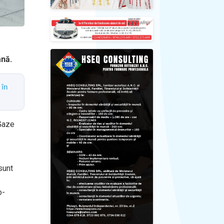
ână.
 în
-Gaze
sunt
o-