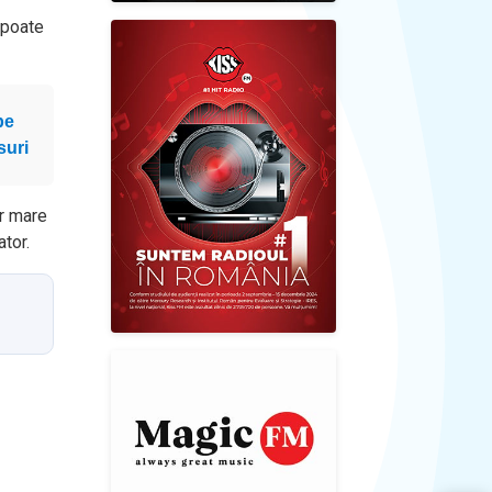
t poate
pe
suri
ăr mare
tor.