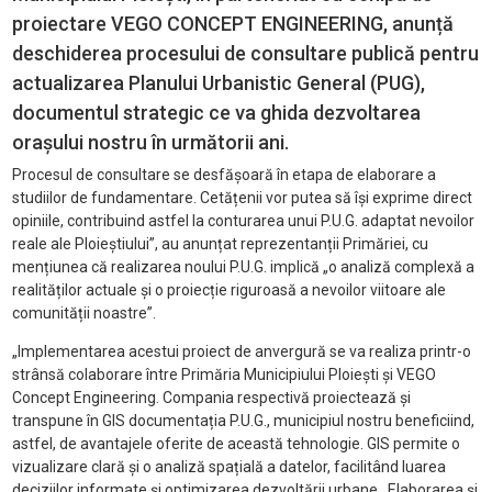
proiectare VEGO CONCEPT ENGINEERING, anunță
deschiderea procesului de consultare publică pentru
actualizarea Planului Urbanistic General (PUG),
documentul strategic ce va ghida dezvoltarea
orașului nostru în următorii ani.
Procesul de consultare se desfășoară în etapa de elaborare a
studiilor de fundamentare. Cetățenii vor putea să își exprime direct
opiniile, contribuind astfel la conturarea unui P.U.G. adaptat nevoilor
reale ale Ploieștiului”, au anunțat reprezentanții Primăriei, cu
mențiunea că realizarea noului P.U.G. implică „o analiză complexă a
realităților actuale și o proiecție riguroasă a nevoilor viitoare ale
comunității noastre”.
„Implementarea acestui proiect de anvergură se va realiza printr-o
strânsă colaborare între Primăria Municipiului Ploiești și VEGO
Concept Engineering. Compania respectivă proiectează și
transpune în GIS documentația P.U.G., municipiul nostru beneficiind,
astfel, de avantajele oferite de această tehnologie. GIS permite o
vizualizare clară și o analiză spațială a datelor, facilitând luarea
deciziilor informate și optimizarea dezvoltării urbane. Elaborarea și