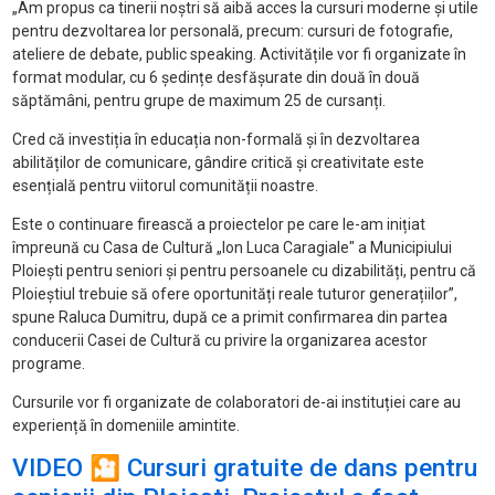
„Am propus ca tinerii noștri să aibă acces la cursuri moderne și utile
pentru dezvoltarea lor personală, precum: cursuri de fotografie,
ateliere de debate, public speaking. Activitățile vor fi organizate în
format modular, cu 6 ședințe desfășurate din două în două
săptămâni, pentru grupe de maximum 25 de cursanți.
Cred că investiția în educația non-formală și în dezvoltarea
abilităților de comunicare, gândire critică și creativitate este
esențială pentru viitorul comunității noastre.
Este o continuare firească a proiectelor pe care le-am inițiat
împreună cu Casa de Cultură „Ion Luca Caragiale" a Municipiului
Ploiești pentru seniori și pentru persoanele cu dizabilități, pentru că
Ploieștiul trebuie să ofere oportunități reale tuturor generațiilor”,
spune Raluca Dumitru, după ce a primit confirmarea din partea
conducerii Casei de Cultură cu privire la organizarea acestor
programe.
Cursurile vor fi organizate de colaboratori de-ai instituției care au
experiență în domeniile amintite.
VIDEO 🎦 Cursuri gratuite de dans pentru