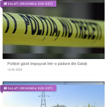
GALATI
(REGIUNEA SUD-EST)
Polițist găsit împușcat într-o pădure din Galați
15.05.2026
GALATI
(REGIUNEA SUD-EST)