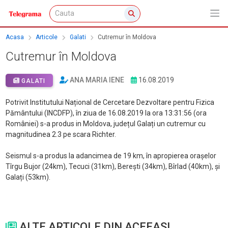
Acasa
Articole
Galati
Cutremur în Moldova
Cutremur în Moldova
ANA MARIA IENE
16.08.2019
GALATI
Potrivit Institutului Național de Cercetare Dezvoltare pentru Fizica
Pământului (INCDFP), în ziua de 16.08.2019 la ora 13:31:56 (ora
României) s-a produs in Moldova, județul Galați un cutremur cu
magnitudinea 2.3 pe scara Richter.
Seismul s-a produs la adancimea de 19 km, în apropierea orașelor
Tîrgu Bujor (24km), Tecuci (31km), Berești (34km), Bîrlad (40km), și
Galați (53km).
ALTE ARTICOLE DIN ACEEASI