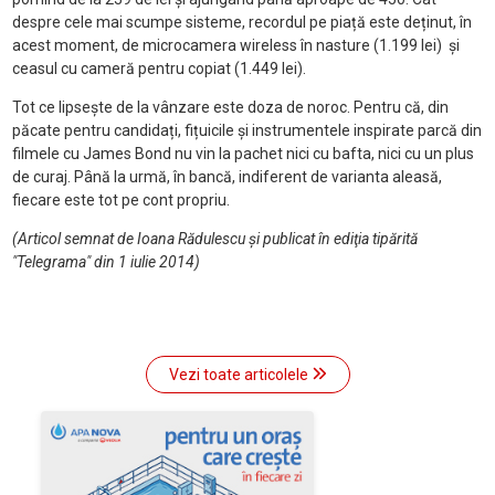
despre cele mai scumpe sisteme, recordul pe piață este deținut, în
acest moment, de microcamera wireless în nasture (1.199 lei) și
ceasul cu cameră pentru copiat (1.449 lei).
Tot ce lipsește de la vânzare este doza de noroc. Pentru că, din
păcate pentru candidați, fițuicile și instrumentele inspirate parcă din
filmele cu James Bond nu vin la pachet nici cu bafta, nici cu un plus
de curaj. Până la urmă, în bancă, indiferent de varianta aleasă,
fiecare este tot pe cont propriu.
(Articol semnat de Ioana Rădulescu şi publicat în ediţia tipărită
"Telegrama" din 1 iulie 2014)
Vezi toate articolele