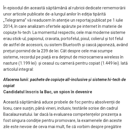
În episodul din această săptămână al rubricii dedicate rememorării
unor articole publicate de-a lungul anilor în ediţia tipărită
„Telegrama” vă readucem în atenţie un reportaj publicat pe 1 iulie
2014, în care analizam ofertele apărute pe internet în materie de
copiuţe hi-tech. La momentul respectiv, cele mai moderne sisteme
erau stick-ul, papionul, cravata, portofelul, pixul, colierul și tot felul
de astfel de accesorii, cu sistem Bluetooth și cască japoneză, având
prețuri pornind de la 239 de lei. Cât despre cele mai scumpe
sisteme, recordul pe piață era deţinut de microcamera wireless în
nasture (1.199 lei) și ceasul cu cameră pentru copiat (1.449 lei). Iată
articolul integral:
Afacerea lunii: pachete de copiuțe all-inclusive și sisteme hi-tech de
copiat
Candidatul înscris la Bac, un spion în devenire
Această săptămână aduce probele de foc pentru absolvenții de
liceu, care susțin, până vineri, inclusiv, testările scrise din cadrul
Bacalaureatului. Iar dacă la evaluarea competențelor prezența a
fost singura condiție pentru promovare, la examenele din aceste
zile este nevoie de ceva mai mult, fie că vorbim despre pregătire