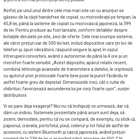
Astfel, pe unul unul dintre cele mai mari site-uri cu anunțuri se
găsesc de la căști handsfree de copiat, cu microvibrații pe timpan, la
45,8 lei, până la sisteme de copiat cu microcască japoneză, la 399
de lei. Pentru produse au fost lansate, conform detaliilor despre
licitațiile derulate pe site, zeci de oferte. Cele mai scumpe sisteme,
ale căror prețuri sar de 500 lei/set, includ dispozitive care țin loc de
telefon și, spun vânzătorii, răspund singure la apel, în cazul
întreruperii convorbirii, având o autonomie de până la 4 ore și un
microfon foarte sensibil. „Acest dispozitiv, apărut relativ recent,
combină tehnologii avansate de transmitere a datelor, le criptează
cu ajutorul unor protocoale foarte bine puse la punct făcându-le
astfel foarte greu de depistat. Dimensiunile mici, cât o cutie de
chibrituri, favorizează ascunderea lui pe corp foarte ușor”, susțin
distribuitorii.
Vi se pare deja exagerat? Nici nu vă închipuiți ce urmează, dar vă
dăm un indiciu. Sistemele prezentate până acum sunt deja, să
zicem, demodate, pentru că nu se compară, de exemplu, cu stick-ul,
papionul, cravata, portofelul, pixul, colierul și tot felul de astfel de
accesorii, cu sistem Bluetooth și cască japoneză, având prețuri
pornind de la 239 de lei și ajungând până aproape de 450. Cât