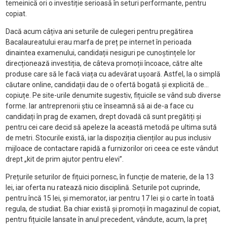
temeinică ori o investiție serioasă în seturi performante, pentru
copiat.
Dacă acum câțiva ani seturile de culegeri pentru pregătirea
Bacalaureatului erau marfa de preț pe internet în perioada
dinaintea examenului, candidații nesiguri pe cunoștințele lor
direcționează investiția, de câteva promoții încoace, către alte
produse care să le facă viața cu adevărat ușoară. Astfel, la o simplă
căutare online, candidații dau de o ofertă bogată și explicită de...
copiuțe. Pe site-urile denumite sugestiv, fițuicile se vând sub diverse
forme. Iar antreprenorii știu ce înseamnă să ai de-a face cu
candidați în prag de examen, drept dovadă că sunt pregătiți și
pentru cei care decid să apeleze la această metodă pe ultima sută
de metri. Stocurile există, iar la dispoziția clienților au pus inclusiv
mijloace de contactare rapidă a furnizorilor ori ceea ce este vândut
drept „kit de prim ajutor pentru elevi”.
Prețurile seturilor de fițuici pornesc, în funcție de materie, de la 13
lei, iar oferta nu ratează nicio disciplină. Seturile pot cuprinde,
pentru încă 15 lei, și memorator, iar pentru 17 lei și o carte în toată
regula, de studiat. Ba chiar există și promoții în magazinul de copiat,
pentru fițuicile lansate în anul precedent, vândute, acum, la preț