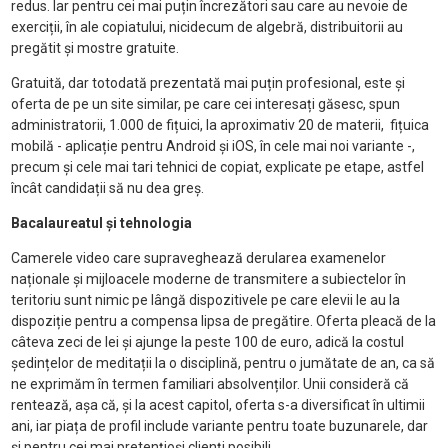
redus. Iar pentru cei mai puțin încrezători sau care au nevoie de
exerciții, în ale copiatului, nicidecum de algebră, distribuitorii au
pregătit și mostre gratuite.
Gratuită, dar totodată prezentată mai puțin profesional, este și
oferta de pe un site similar, pe care cei interesați găsesc, spun
administratorii, 1.000 de fițuici, la aproximativ 20 de materii, fițuica
mobilă - aplicație pentru Android și iOS, în cele mai noi variante -,
precum și cele mai tari tehnici de copiat, explicate pe etape, astfel
încât candidații să nu dea greș.
Bacalaureatul și tehnologia
Camerele video care supraveghează derularea examenelor
naționale și mijloacele moderne de transmitere a subiectelor în
teritoriu sunt nimic pe lângă dispozitivele pe care elevii le au la
dispoziție pentru a compensa lipsa de pregătire. Oferta pleacă de la
câteva zeci de lei și ajunge la peste 100 de euro, adică la costul
ședințelor de meditații la o disciplină, pentru o jumătate de an, ca să
ne exprimăm în termen familiari absolvenților. Unii consideră că
rentează, așa că, și la acest capitol, oferta s-a diversificat în ultimii
ani, iar piața de profil include variante pentru toate buzunarele, dar
și pentru cei mai pretențioși clienți posibili.