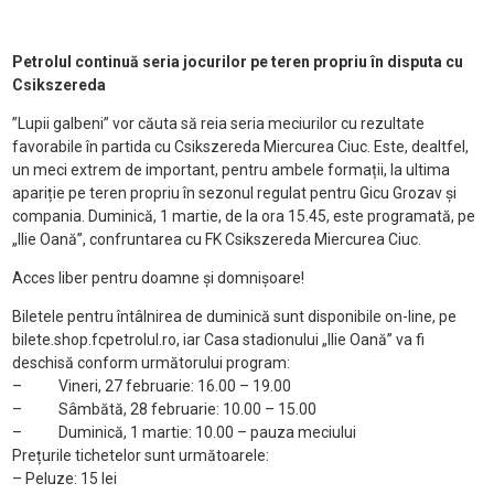
Petrolul continuă seria jocurilor pe teren propriu în disputa cu
Csikszereda
”Lupii galbeni” vor căuta să reia seria meciurilor cu rezultate
favorabile în partida cu Csikszereda Miercurea Ciuc. Este, dealtfel,
un meci extrem de important, pentru ambele formații, la ultima
apariție pe teren propriu în sezonul regulat pentru Gicu Grozav și
compania. Duminică, 1 martie, de la ora 15.45, este programată, pe
„Ilie Oană”, confruntarea cu FK Csikszereda Miercurea Ciuc.
Acces liber pentru doamne și domnișoare!
Biletele pentru întâlnirea de duminică sunt disponibile on-line, pe
bilete.shop.fcpetrolul.ro, iar Casa stadionului „Ilie Oană” va fi
deschisă conform următorului program:
– Vineri, 27 februarie: 16.00 – 19.00
– Sâmbătă, 28 februarie: 10.00 – 15.00
– Duminică, 1 martie: 10.00 – pauza meciului
Prețurile tichetelor sunt următoarele:
– Peluze: 15 lei