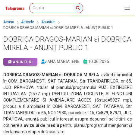
Acasa
Articole
Anunturi
DOBRICA DRAGOS-MARIAN si DOBRICA MIRELA - ANUNȚ PUBLIC 1
DOBRICA DRAGOS-MARIAN si DOBRICA
MIRELA - ANUNȚ PUBLIC 1
ANA MARIA IENE
10.06.2025
ANUNTURI
DOBRICA DRAGOS-MARIAN si DOBRICA MIRELA
având domiciliul
în COM. BARCANESTI, SAT TATARANI, Str TRANDAFIRILOR, nr 65,
JUD. PRAHOVA, titular al planului/programului PUZ. EXTINDERE
INTRAVILAN (2577 mp) PENTRU ZONA LOCUINTE SI FUNCTIUNI
COMPLEMENTARE SI AMENAJARE ACCES (Sstud=5927 mp),
propus a fi amplasat în COM. BARCANESTI, SAT TATARANI, Str
TRANDAFIRILOR, nr 65, NC 21980, parcelele T15, Cc879, 879/1, JUD.
PRAHOVA, anunţă publicul interesat asupra depunerii solicitării de
obținere a
avizului de mediu
pentru planul/programul menționat și
declanșarea etapei de încadrare.