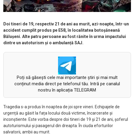
Doi tineri de 19, respectiv 21 de ani au murit, azi-noapte, într-un
accident cumplit produs pe E58, în localitatea botoșăneană
Bălușeni. Alte patru persoane au fost rănite în urma impactului
dintre un autoturism și o ambulanță SAJ.
Poți să găsești cele mai importante știri și mai mult
conținut media direct pe telefonul tău. Intră pe canalul
nostru în aplicația TELEGRAM
Tragedia s-a produs în noaptea de joi spre vineri. Echipajele de
urgență au găsit la fața locului două victime, încarcerate și
inconștiente. Este vorba despre doi tineri de 19 și 21 de ani, șoferul
autoturismului și pasagerul din dreapta. În ciuda eforturilor
salvatorii, ambii au murit.