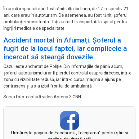
În urmă impactului au fost răniți alți doi tineri, de 17, respectiv 21
ani, care erau în autoturism. De asemenea, au fost răniți șoferul
ambulanței și asistenta. Toți au fost transportați la spital pentru
îngrijiri medicale de specialitate.
Accident mortal în Afumați. Șoferul a
fugit de la locul faptei, iar complicele a
încercat să șteargă dovezile
Cazul este anchetat de Poliție. Din informațiile de până acum,
şoferul autoturismului ar fi pierdut controlul asupra direcției, într-o
zonă cu vizibilitate redusă, iar într-o curbă mașina a ajuns pe
contrasens şi a s-a izbit frontal de ambulanţă
Sursa foto: captură video Antena 3 CNN
Urmăreşte pagina de Facebook „Telegrama” pentru ştiri şi