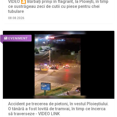
VIDEO 🎦 Bărbați prinși în flagrant, la Ploiești, în timp
ce sustrăgeau zeci de cutii cu piese pentru chei
tubulare
08.08.2026
EVENIMENT
Accident pe trecerea de pietoni, în vestul Ploieștiului.
O tânără a fost lovită de tramvai, în timp ce încerca
să traverseze - VIDEO LINK