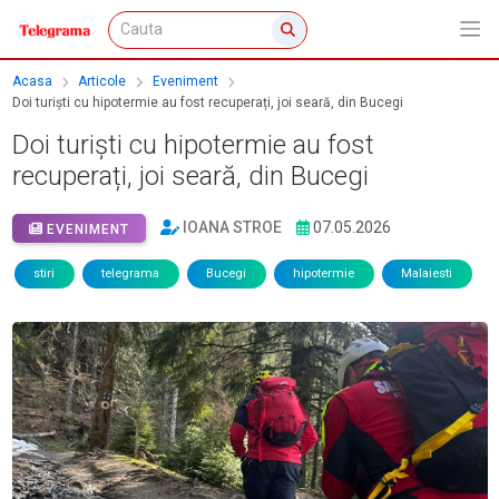
Acasa
Articole
Eveniment
Doi turiști cu hipotermie au fost recuperați, joi seară, din Bucegi
Doi turiști cu hipotermie au fost
recuperați, joi seară, din Bucegi
IOANA STROE
07.05.2026
EVENIMENT
stiri
telegrama
Bucegi
hipotermie
Malaiesti