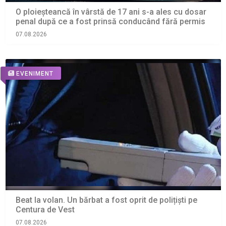
O ploieșteancă în vârstă de 17 ani s-a ales cu dosar
penal după ce a fost prinsă conducând fără permis
07.08.2026
EVENIMENT
Beat la volan. Un bărbat a fost oprit de polițiști pe
Centura de Vest
07.08.2026