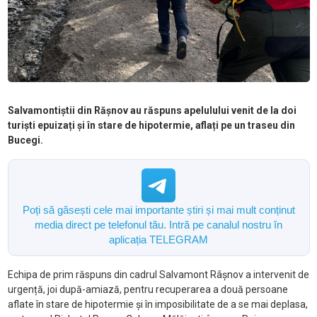
Salvamontiștii din Rășnov au răspuns apelulului venit de la doi
turiști epuizați și în stare de hipotermie, aflați pe un traseu din
Bucegi.
Poți să găsești cele mai importante știri și mai mult conținut
media direct pe telefonul tău. Intră pe canalul nostru în
aplicația TELEGRAM
Echipa de prim răspuns din cadrul Salvamont Râșnov a intervenit de
urgență, joi după-amiază, pentru recuperarea a două persoane
aflate în stare de hipotermie și în imposibilitate de a se mai deplasa,