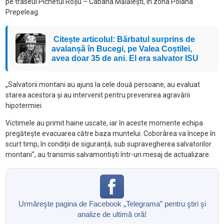
pe traseul Pichetul Roșu – Cabana Mălăiești, în zona Poiana
Prepeleag.
Citește articolul: Bărbatul surprins de
avalanșă în Bucegi, pe Valea Coștilei,
avea doar 35 de ani. El era salvator ISU
„Salvatorii montani au ajuns la cele două persoane, au evaluat
starea acestora și au intervenit pentru prevenirea agravării
hipotermiei.
Victimele au primit haine uscate, iar în aceste momente echipa
pregătește evacuarea către baza muntelui. Coborârea va începe în
scurt timp, în condiții de siguranță, sub supravegherea salvatorilor
montani”, au transmis salvamontiști într-un mesaj de actualizare.
Urmăreşte pagina de Facebook „Telegrama” pentru ştiri şi
analize de ultimă oră!