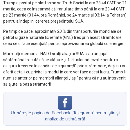
Trump a postat pe platforma sa Truth Social la ora 23:44 GMT pe 21
martie, ceea ce înseamnă că Iranul are timp până la ora 23:44 GMT
pe 23 martie (01:44, ora României, pe 24 martie și 03:14 la Teheran)
pentru a îndeplini cererea președintelui SUA.
Pe timp de pace, aproximativ 20 % din transporturile mondiale de
petrol și gaze naturale lichefiate (GNL) trec prin acest strâmtoare,
ceea ce o face esențială pentru aprovizionarea globală cu energie.
Mai mulți membri ai NATO și alți aliați ai SUA s-au angajat
săptămâna trecută să se alăture „eforturilor adecvate pentru a
asigura trecerea în condiții de siguranță” prin strâmtoare, deși nu au
oferit detalii cu privire la modul în care vor face acest lucru. Trump îi
numise anterior pe membrii alianței „lași” pentru că nu au intervenit
să ajute la paza strâmtorii.
Urmăreşte pagina de Facebook „Telegrama” pentru ştiri şi
analize de ultimă oră!