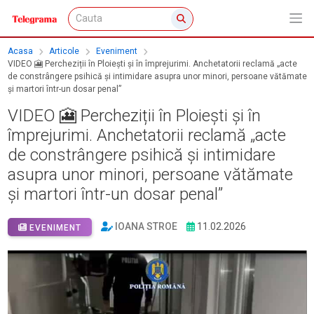
Acasa
Articole
Eveniment
VIDEO 🎦 Percheziții în Ploiești și în împrejurimi. Anchetatorii reclamă „acte
de constrângere psihică și intimidare asupra unor minori, persoane vătămate
și martori într-un dosar penal”
VIDEO 🎦 Percheziții în Ploiești și în
împrejurimi. Anchetatorii reclamă „acte
de constrângere psihică și intimidare
asupra unor minori, persoane vătămate
și martori într-un dosar penal”
IOANA STROE
11.02.2026
EVENIMENT