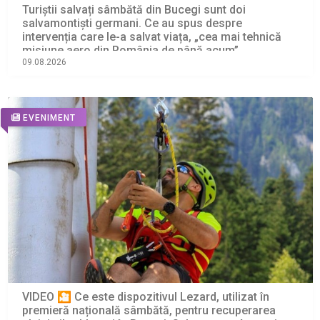
Turiștii salvați sâmbătă din Bucegi sunt doi
salvamontiști germani. Ce au spus despre
intervenția care le-a salvat viața, „cea mai tehnică
misiune aero din România de până acum”
09.08.2026
EVENIMENT
VIDEO 🎦 Ce este dispozitivul Lezard, utilizat în
premieră națională sâmbătă, pentru recuperarea