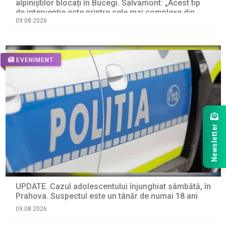
alpiniștilor blocați în Bucegi. Salvamont: „Acest tip
de intervenție este printre cele mai complexe din
salvarea montană”
09.08.2026
EVENIMENT
Newsletter
UPDATE. Cazul adolescentului înjunghiat sâmbătă, în
Prahova. Suspectul este un tânăr de numai 18 ani
09.08.2026