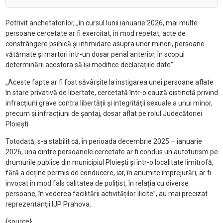
Potrivit anchetatorilor, „în cursul lunii ianuarie 2026, mai multe
persoane cercetate ar fi exercitat, în mod repetat, acte de
constrângere psihică și intimidare asupra unor minori, persoane
vătămate și martori într-un dosar penal anterior, în scopul
determinării acestora să își modifice declarațiile date”.
„Aceste fapte ar fi fost săvârșite la instigarea unei persoane aflate
în stare privativă de libertate, cercetată într-o cauză distinctă privind
infracțiuni grave contra libertății și integrității sexuale a unui minor,
precum și infracțiuni de șantaj, dosar aflat pe rolul Judecătoriei
Ploiești.
Totodată, s-a stabilit că, în perioada decembrie 2025 – ianuarie
2026, una dintre persoanele cercetate ar fi condus un autoturism pe
drumurile publice din municipiul Ploiești și într-o localitate limitrofă,
fără a deține permis de conducere, iar, în anumite împrejurări, ar fi
invocat în mod fals calitatea de polițist, în relația cu diverse
persoane, în vederea facilitării activităților ilicite”, au mai precizat
reprezentanții IJP Prahova.
{source}