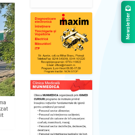
Newsletter
rma
izat
it