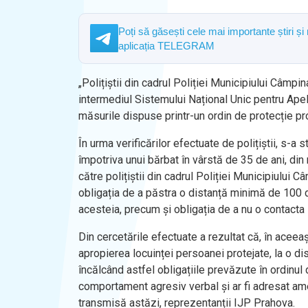
Poți să găsești cele mai importante știri și
aplicația TELEGRAM
„Polițiștii din cadrul Poliției Municipiului Câmpina
intermediul Sistemului Național Unic pentru Apelur
măsurile dispuse printr-un ordin de protecție pro
În urma verificărilor efectuate de polițiștii, s-a st
împotriva unui bărbat în vârstă de 35 de ani, din
către polițiștii din cadrul Poliției Municipiului
obligația de a păstra o distanță minimă de 100 
acesteia, precum și obligația de a nu o contacta
Din cercetările efectuate a rezultat că, în aceea
apropierea locuinței persoanei protejate, la o di
încălcând astfel obligațiile prevăzute în ordinul 
comportament agresiv verbal și ar fi adresat amen
transmisă astăzi, reprezentanții IJP Prahova.