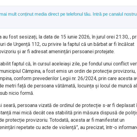
 mai mult conținut media direct pe telefonul tău. Intră pe canalul nostru
 au fost sesizați, la data de 15 iunie 2026, în jurul orei 21:30, , pr
i de Urgență 112, cu privire la faptul că un bărbat ar fi încălcat
vizoriu și ar fi adresat amenințări persoanei protejate.
abilit faptul că, în cursul aceleiași zile, pe fondul unui conflict ver
 municipiul Câmpina, a fost emis un ordin de protecție provizoriu,
 Câmpina, conform prevederilor Legii nr. 26/2024, prin care acesta 
de metri față de persoana vătămată, locuința și locul de muncă al
 sub nicio formă.
și seară, persoana vizată de ordinul de protecție s-ar fi deplasat 
stanță mai mică decât cea stabilită prin măsura dispusă de polițiș
de protecție provizoriu. Totodată, acesta ar fi manifestat un
ințări repetate cu acte de violență”, au precizat, într-o informar