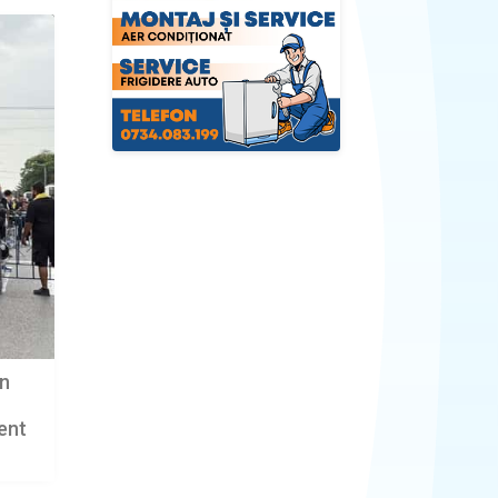
în
ent