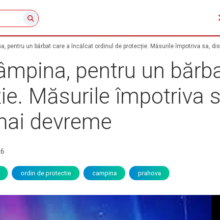
a, pentru un bărbat care a încălcat ordinul de protecție. Măsurile împotriva sa, 
âmpina, pentru un bărba
ție. Măsurile împotriva 
mai devreme
26
ordin de protectie
campina
prahova