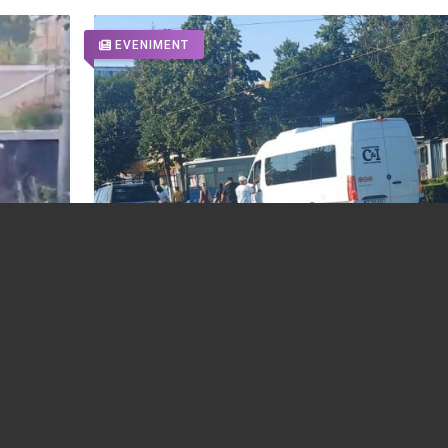
EVENIMENT
Poliția Locală Ploiești a amendat, marți
dimineață, zeci de șoferi de pe mașini de
ă-i dea
transport mărfuri sau persoane
04.08.2026