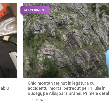
EVENIMENT
Ghid montan reținut în legătură cu
accidentul mortal petrecut pe 11 iulie în
cablu
Bucegi, pe Albișoara Brânei. Primele detali
din anchetă făcute publice de procurori
05.08.2026