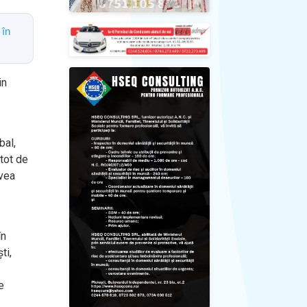
 în
in
bal,
 tot de
avea
în
ti,
e