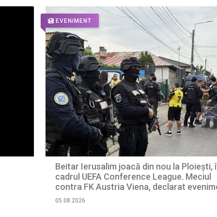
EVENIMENT
Beitar Ierusalim joacă din nou la Ploiești, 
cadrul UEFA Conference League. Meciul
contra FK Austria Viena, declarat evenim
cu grad ridicat de risc
05.08.2026