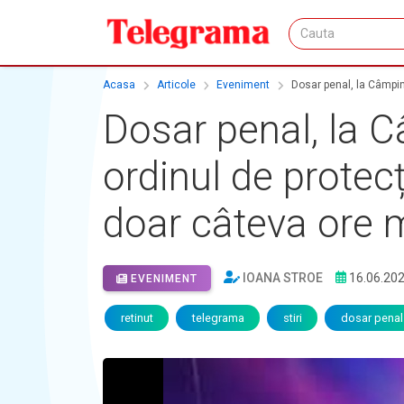
Acasa
Articole
Eveniment
Dosar penal, la Câmpin
Dosar penal, la C
ordinul de protec
doar câteva ore 
IOANA STROE
16.06.20
EVENIMENT
retinut
telegrama
stiri
dosar penal