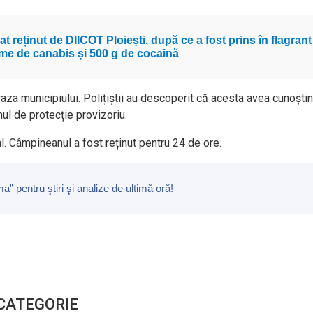
t reținut de DIICOT Ploiești, după ce a fost prins în flagrant
me de canabis și 500 g de cocaină
raza municipiului. Polițiștii au descoperit că acesta avea cunoști
nul de protecție provizoriu.
. Câmpineanul a fost reținut pentru 24 de ore.
pentru ştiri şi analize de ultimă oră!
 CATEGORIE