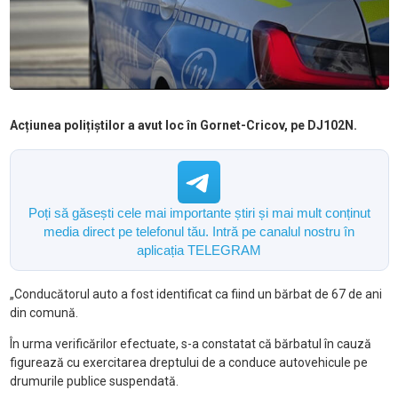
Acțiunea polițiștilor a avut loc în Gornet-Cricov, pe DJ102N.
Poți să găsești cele mai importante știri și mai mult conținut
media direct pe telefonul tău. Intră pe canalul nostru în
aplicația TELEGRAM
„Conducătorul auto a fost identificat ca fiind un bărbat de 67 de ani
din comună.
În urma verificărilor efectuate, s-a constatat că bărbatul în cauză
figurează cu exercitarea dreptului de a conduce autovehicule pe
drumurile publice suspendată.