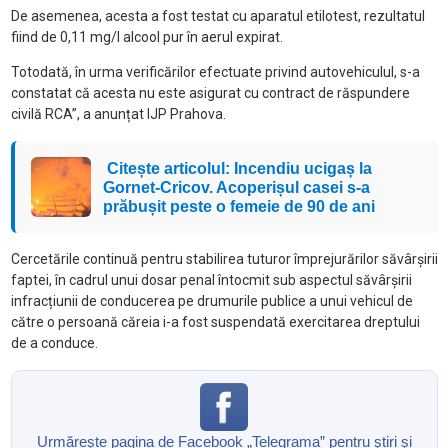
De asemenea, acesta a fost testat cu aparatul etilotest, rezultatul
fiind de 0,11 mg/l alcool pur în aerul expirat.
Totodată, în urma verificărilor efectuate privind autovehiculul, s-a
constatat că acesta nu este asigurat cu contract de răspundere
civilă RCA”, a anunțat IJP Prahova.
Citește articolul: Incendiu ucigaș la
Gornet-Cricov. Acoperișul casei s-a
prăbușit peste o femeie de 90 de ani
Cercetările continuă pentru stabilirea tuturor împrejurărilor săvârșirii
faptei, în cadrul unui dosar penal întocmit sub aspectul săvârșirii
infracțiunii de conducerea pe drumurile publice a unui vehicul de
către o persoană căreia i-a fost suspendată exercitarea dreptului
de a conduce.
Urmăreşte pagina de Facebook „Telegrama” pentru ştiri şi