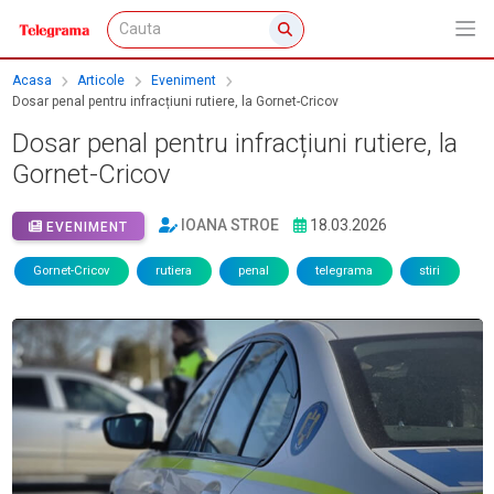
Acasa
Articole
Eveniment
Dosar penal pentru infracțiuni rutiere, la Gornet-Cricov
Dosar penal pentru infracțiuni rutiere, la
Gornet-Cricov
IOANA STROE
18.03.2026
EVENIMENT
Gornet-Cricov
rutiera
penal
telegrama
stiri