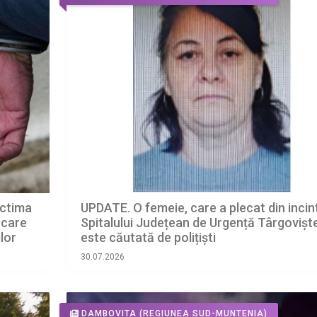
ictima
UPDATE. O femeie, care a plecat din incin
ă care
Spitalului Județean de Urgență Târgoviște
lor
este căutată de polițiști
30.07.2026
DAMBOVITA
(REGIUNEA SUD-MUNTENIA)