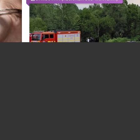
ustras
Deznodământ tragic în cazul celor doi tin
căutați de marți seară, la Ionești
23.07.2026
DAMBOVITA
(REGIUNEA SUD-MUNTENIA)