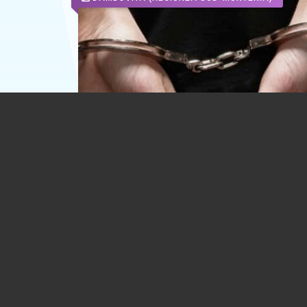
Femeie reținută de polițiști după ce a s
din casa bunicilor săi 42.000 de lei
24.07.2026
DAMBOVITA
(REGIUNEA SUD-MUNTENIA)