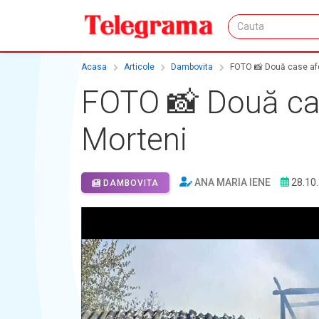
Acasa
Articole
Dambovita
FOTO 📸 Două case afec
FOTO 📸 Două case
Morteni
ANA MARIA IENE
28.10
DAMBOVITA