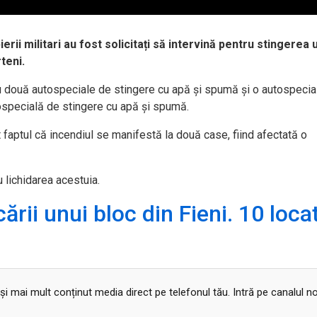
erii militari au fost solicitați să intervină pentru stingerea 
teni.
u două autospeciale de stingere cu apă și spumă și o autospecia
ospecială de stingere cu apă și spumă.
t faptul că incendiul se manifestă la două case, fiind afectată o
u lichidarea acestuia.
rii unui bloc din Fieni. 10 locat
 și mai mult conținut media direct pe telefonul tău. Intră pe canalul n