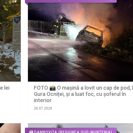
e lei
FOTO 📸 O mașină a lovit un cap de pod, 
Gura Ocniței, și a luat foc, cu șoferul în
interior
26.07.2026
DAMBOVITA
(REGIUNEA SUD-MUNTENIA)