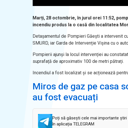
Marți, 28 octombrie, în jurul orei 11:52, pompi
incendiu produs la o casă din localitatea Mor
Detașamentul de Pompieri Găești a intervenit c
SMURD, iar Garda de Intervenție Vișina cu o aut
Pompierii ajunși la locul intervenției au constata
suprafață de aproximativ 100 de metri pătrați.
Incendiul a fost localizat și se acționează pentr
Miros de gaz pe casa scă
au fost evacuați
Poți să găsești cele mai importante știri
în aplicația TELEGRAM