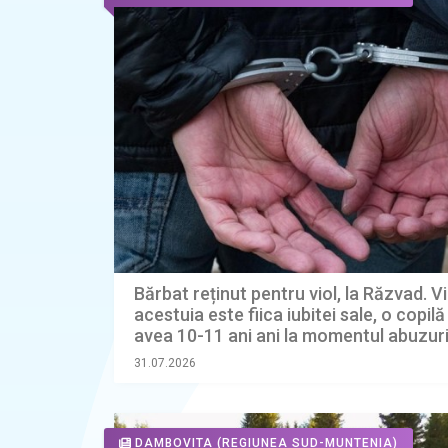
Bărbat reținut pentru viol, la Răzvad. V
acestuia este fiica iubitei sale, o copil
avea 10-11 ani ani la momentul abuzuri
31.07.2026
DAMBOVITA
(REGIUNEA SUD-MUNTENIA)