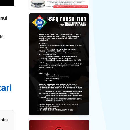
unui
lă
ari
ostru