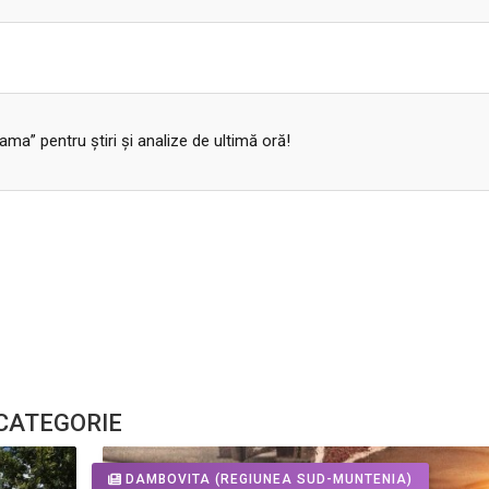
a” pentru ştiri şi analize de ultimă oră!
 CATEGORIE
DAMBOVITA
(REGIUNEA SUD-MUNTENIA)