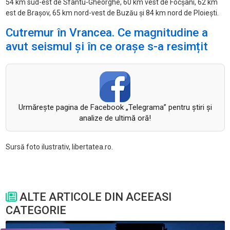
54 km sud-est de Sfântu-Gheorghe, 60 km vest de Focşani, 62 km
est de Braşov, 65 km nord-vest de Buzău şi 84 km nord de Ploieşti.
Cutremur în Vrancea. Ce magnitudine a
avut seismul și în ce orașe s-a resimțit
Urmăreşte pagina de Facebook „Telegrama” pentru ştiri şi
analize de ultimă oră!
Sursă foto ilustrativ, libertatea.ro.
ALTE ARTICOLE DIN ACEEASI
CATEGORIE