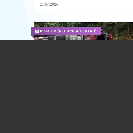
27.07.2026
BRASOV
(REGIUNEA CENTRU)
UPDATE. VIDEO 🎦 Trafic blocat de as
pe DN73A, între Predeal și Râșnov, din
unui TIR răsturnat. Circulația este devi