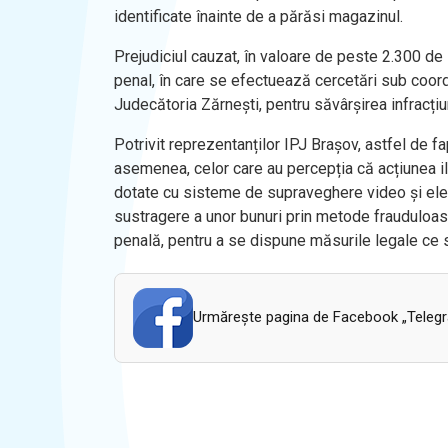
identificate înainte de a părăsi magazinul.
Prejudiciul cauzat, în valoare de peste 2.300 de le
penal, în care se efectuează cercetări sub coor
Judecătoria Zărnești, pentru săvârșirea infracți
Potrivit reprezentanților IPJ Brașov, astfel de f
asemenea, celor care au percepția că acțiunea il
dotate cu sisteme de supraveghere video și elect
sustragere a unor bunuri prin metode frauduloase
penală, pentru a se dispune măsurile legale ce 
Urmăreşte pagina de Facebook „Telegram