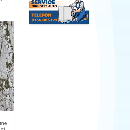
iune
ânt