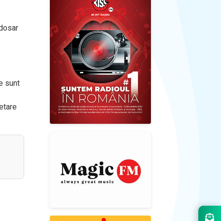
 dosar
e sunt
etare