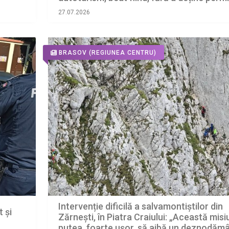
de conducere
27.07.2026
BRASOV
(REGIUNEA CENTRU)
Intervenție dificilă a salvamontiștilor din
 și
Zărnești, în Piatra Craiului: „Această mis
putea, foarte ușor, să aibă un deznodăm