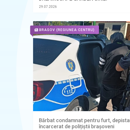
29.07.2026
BRASOV
(REGIUNEA CENTRU)
Bărbat condamnat pentru furt, depistat
încarcerat de polițiștii brașoveni