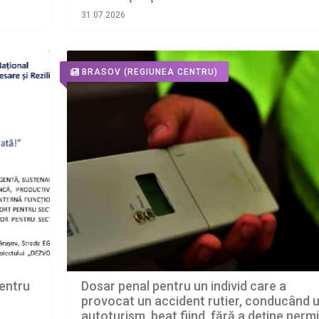
31.07.2026
BRASOV
(REGIUNEA CENTRU)
Dosar penal pentru un individ care a
entru
provocat un accident rutier, conducând 
autoturism, beat fiind, fără a deține perm