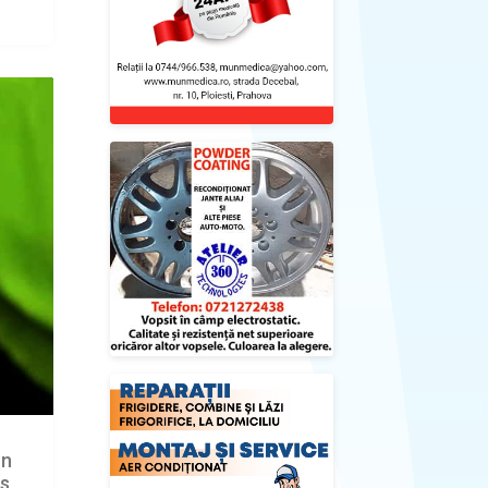
un
is