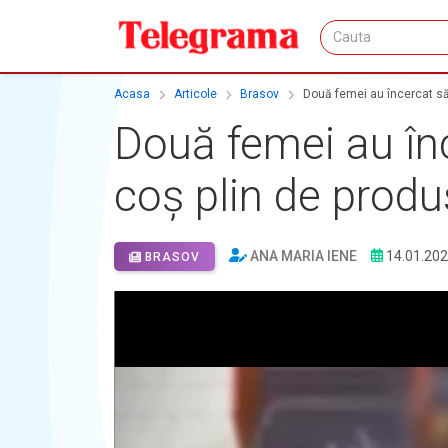
Acasa
Articole
Brasov
Două femei au încercat să
Două femei au în
coș plin de produ
ANA MARIA IENE
14.01.20
BRASOV