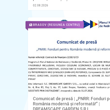
trotinete electrice
02.08.2026
BRASOV
(REGIUNEA CENTRU)
Comunicat de presă | „PNRR: Fonduri p
România modernă și reformată!” |
DREAMSCAPE GARDEN S.R.L.