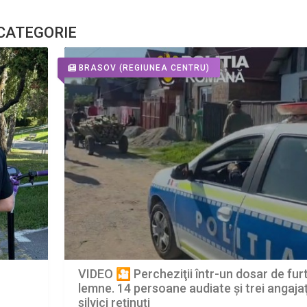
 CATEGORIE
BRASOV
(REGIUNEA CENTRU)
VIDEO 🎦 Percheziţii într-un dosar de fur
lemne. 14 persoane audiate și trei angajaţ
silvici reţinuţi