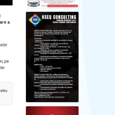
l
mare a
selor
on, pe
rau
ostru