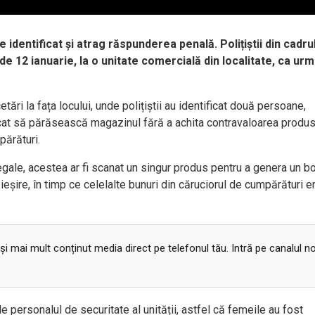
e identificat și atrag răspunderea penală. Polițiștii din cadru
a de 12 ianuarie, la o unitate comercială din localitate, ca ur
ări la fața locului, unde polițiștii au identificat două persoane,
cercat să părăsească magazinul fără a achita contravaloarea produ
părături.
egale, acestea ar fi scanat un singur produs pentru a genera un b
e ieșire, în timp ce celelalte bunuri din căruciorul de cumpărături e
 și mai mult conținut media direct pe telefonul tău. Intră pe canalul n
 personalul de securitate al unității, astfel că femeile au fost