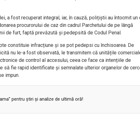
i, a fost recuperat integral, iar, în cauză, polițiștii au întocmit un
donarea procurorului de caz din cadrul Parchetului de pe lângă
unii de furt, faptă prevăzută și pedepsită de Codul Penal.
apte constituie infracțiune și se pot pedepsi cu închisoarea. De
icită nu le-a fost observată, le transmitem că unitățile comercial
ronice de control al accesului, ceea ce face ca intențiile de
 să fie rapid identificate și semnalate ulterior organelor de cerc
se impun.
a” pentru ştiri şi analize de ultimă oră!