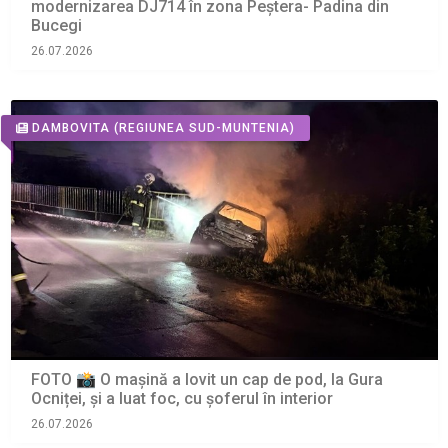
modernizarea DJ714 în zona Peștera- Padina din
Bucegi
26.07.2026
DAMBOVITA
(REGIUNEA SUD-MUNTENIA)
FOTO 📸 O mașină a lovit un cap de pod, la Gura
Ocniței, și a luat foc, cu șoferul în interior
26.07.2026