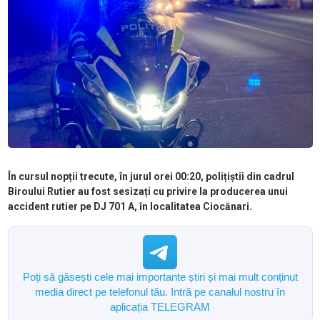
În cursul nopții trecute, în jurul orei 00:20, polițiștii din cadrul
Biroului Rutier au fost sesizați cu privire la producerea unui
accident rutier pe DJ 701 A, în localitatea Ciocănari.
Poți să găsești cele mai importante știri și mai mult conținut
media direct pe telefonul tău. Intră pe canalul nostru în
aplicația TELEGRAM