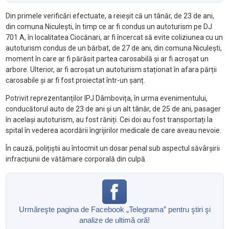
Din primele verificări efectuate, a reieșit că un tânăr, de 23 de ani,
din comuna Niculești, în timp ce ar fi condus un autoturism pe DJ
701 A, în localitatea Ciocănari, ar fi încercat să evite coliziunea cu un
autoturism condus de un bărbat, de 27 de ani, din comuna Niculești,
moment în care ar fi părăsit partea carosabilă și ar fi acroșat un
arbore. Ulterior, ar fi acroșat un autoturism staționat în afara părții
carosabile și ar fi fost proiectat într-un șanț.
Potrivit reprezentanților IPJ Dâmbovița, în urma evenimentului,
conducătorul auto de 23 de ani și un alt tânăr, de 25 de ani, pasager
în același autoturism, au fost răniți. Cei doi au fost transportați la
spital în vederea acordării îngrijirilor medicale de care aveau nevoie.
În cauză, polițiștii au întocmit un dosar penal sub aspectul săvârșirii
infracțiunii de vătămare corporală din culpă.
Urmăreşte pagina de Facebook „Telegrama” pentru ştiri şi
analize de ultimă oră!