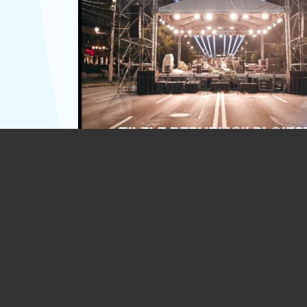
UPDATE. ZILELE REPUBLICII. Circulația 
restricționată în centru, pentru concer
spectacolul cu drone
06.08.2026
ACTUALITATE