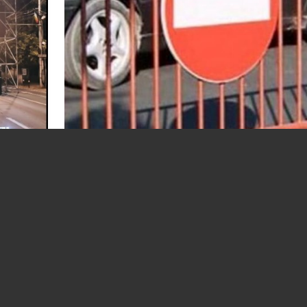
va fi
Restricții de circulație joi seară, în Ploiești
te și
din cauza meciului Beitar Ierusalim - FK
Austria Viena
06.08.2026
ACTUALITATE