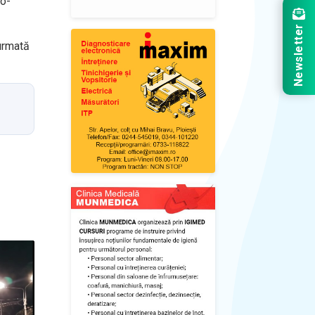
so-
Newsletter
 urmată