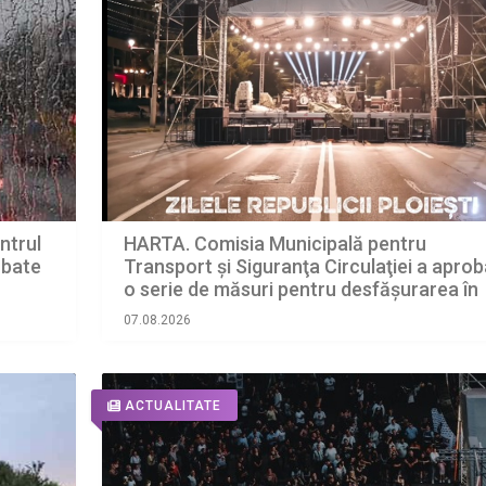
HARTA. Comisia Municipală pentru
entrul
Transport şi Siguranţa Circulaţiei a aprob
a bate
o serie de măsuri pentru desfășurarea în
condiții optime a ZILELOR REPUBLICII, în
07.08.2026
perioada 7 – 9 august 2026
ACTUALITATE