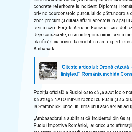
concrete referitoare la incident. Diplomații rom
privind coordonatele punctului de pătrundere a dr
zbor, precum și durata aflării acesteia în spațiu
pentru care Forțele Aeriene Române, care doboară
deja consacrate, nu au întreprins nimic pentru ne
clarificări cu privire la modul în care experții ro
Ambasada.
Citește articolul: Dronă căzută
liniștea!” România închide Cons
Poziția oficială a Rusiei este că „a avut loc o n
să atragă NATO într-un război cu Rusia și să dis
la Starobelsk, unde, în urma unui atac aerian asu
„Ambasadorul a subliniat că incidentul din Galați
Rusiei împotriva României, iar orice alte afirmații