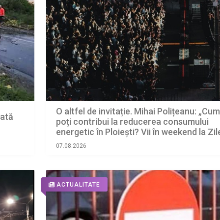
O altfel de invitație. Mihai Polițeanu: „Cum
oată
poți contribui la reducerea consumului
energetic în Ploiești? Vii în weekend la Zil
Republicii
07.08.2026
ACTUALITATE