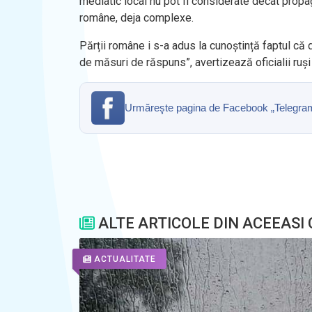
mediatic local nu pot fi considerate decât propa
române, deja complexe.
Părții române i s-a adus la cunoștință faptul că 
de măsuri de răspuns”, avertizează oficialii ruș
Urmăreşte pagina de Facebook „Telegrama” 
ALTE ARTICOLE DIN ACEEASI
ACTUALITATE