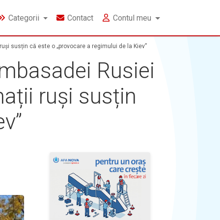
Categorii
Contact
Contul meu
uși susțin că este o „provocare a regimului de la Kiev”
 Ambasadei Rusiei
ații ruși susțin
ev”