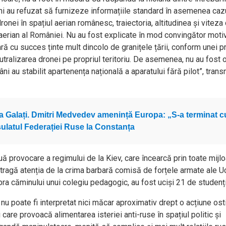
âni au refuzat să furnizeze informațiile standard în asemenea caz
onei în spațiul aerian românesc, traiectoria, altitudinea și viteza
l aerian al României. Nu au fost explicate în mod convingător moti
 cu succes ținte mult dincolo de granițele țării, conform unei pr
utralizarea dronei pe propriul teritoriu. De asemenea, nu au fost o
mâni au stabilit apartenența națională a aparatului fără pilot”, tran
 la Galați. Dmitri Medvedev amenință Europa: „S-a terminat c
ulatul Federației Ruse la Constanța
ouă provocare a regimului de la Kiev, care încearcă prin toate mijl
tragă atenția de la crima barbară comisă de forțele armate ale U
pra căminului unui colegiu pedagogic, au fost uciși 21 de studenți
 nu poate fi interpretat nici măcar aproximativ drept o acțiune ost
 care provoacă alimentarea isteriei anti-ruse în spațiul politic și