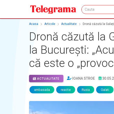
Acasa
Articole
Actualitate
Dronă căzută la Galați
Dronă căzută la G
la București: „Acu
că este o „provoc
IOANA STROE
30.05.
ACTUALITATE
ambasada
reactie
Rusia
Galati