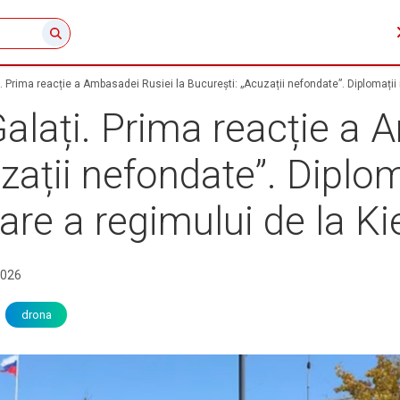
. Prima reacție a Ambasadei Rusiei la București: „Acuzații nefondate”. Diplomații r
alați. Prima reacție a
zații nefondate”. Diplom
are a regimului de la Ki
2026
drona