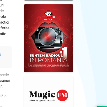
uri
 de
vele
actici
ferite
smite
u
oacele
crainei
”.
ilă a