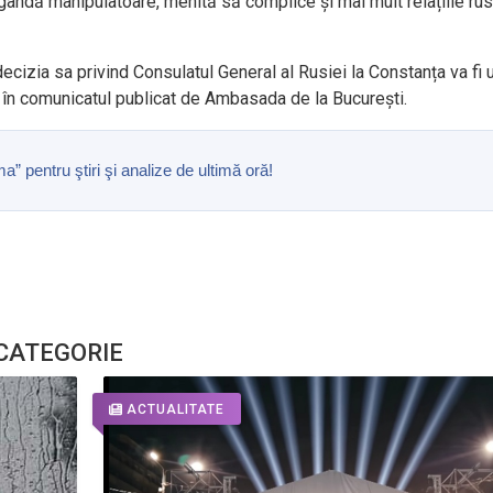
gandă manipulatoare, menită să complice și mai mult relațiile ru
decizia sa privind Consulatul General al Rusiei la Constanța va fi
i în comunicatul publicat de Ambasada de la București.
pentru ştiri şi analize de ultimă oră!
 CATEGORIE
ACTUALITATE