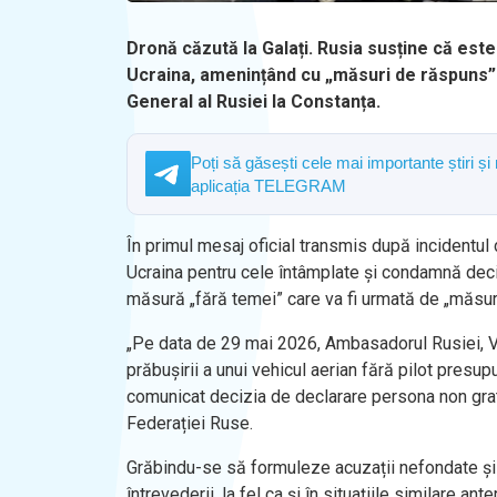
Dronă căzută la Galați. Rusia susține că este
Ucraina, amenințând cu „măsuri de răspuns” 
General al Rusiei la Constanța.
Poți să găsești cele mai importante știri și
aplicația TELEGRAM
În primul mesaj oficial transmis după incidentul 
Ucraina pentru cele întâmplate și condamnă dec
măsură „fără temei” care va fi urmată de „măsur
„Pe data de 29 mai 2026, Ambasadorul Rusiei, Vl
prăbușirii a unui vehicul aerian fără pilot presup
comunicat decizia de declarare persona non grata
Federației Ruse.
Grăbindu-se să formuleze acuzații nefondate și l
întrevederii, la fel ca și în situațiile similare a