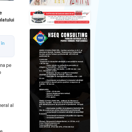
e
latului
 în
ina pe
o
eral al
le