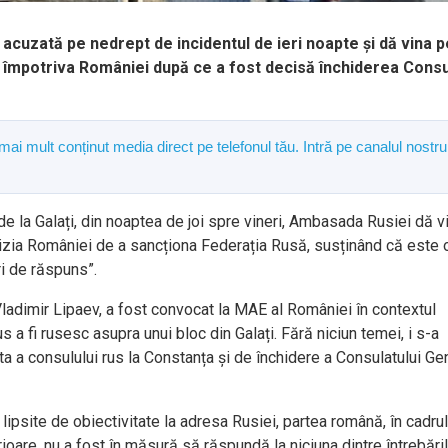
 acuzată pe nedrept de incidentul de ieri noapte și dă vina p
împotriva României după ce a fost decisă închiderea Consu
 mai mult conținut media direct pe telefonul tău. Intră pe canalul nostru
de la Galați, din noaptea de joi spre vineri, Ambasada Rusiei dă v
izia României de a sancționa Federația Rusă, susținând că este 
i de răspuns”.
adimir Lipaev, a fost convocat la MAE al României în contextul
us a fi rusesc asupra unui bloc din Galați. Fără niciun temei, i s-a
 a consulului rus la Constanța și de închidere a Consulatului Gen
ipsite de obiectivitate la adresa Rusiei, partea română, în cadrul
nterioare, nu a fost în măsură să răspundă la niciuna dintre întrebări