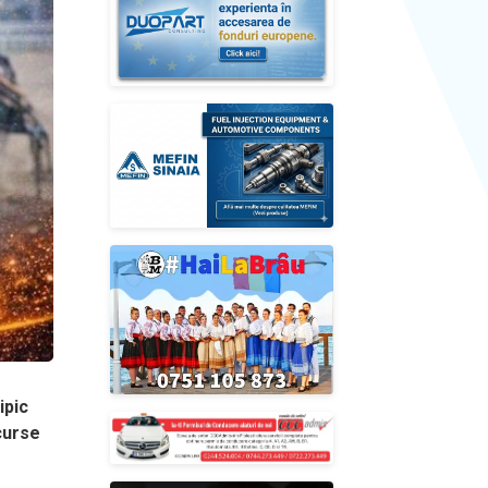
ipic
 curse