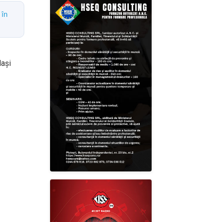
 în
lași