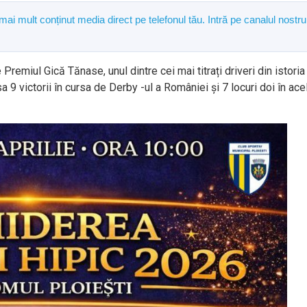
 mai mult conținut media direct pe telefonul tău. Intră pe canalul nostru
Premiul Gică Tănase, unul dintre cei mai titrați driveri din istoria
sa 9 victorii în cursa de Derby -ul a României și 7 locuri doi în ace