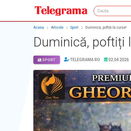
Acasa
Articole
Sport
Duminică, poftiți la curse!
Duminică, poftiți 
TELEGRAMA RO
02.04.2026
SPORT